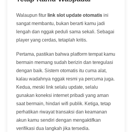
Walaupun fitur
link slot update otomatis
ini
sangat membantu, bukan berarti kamu jadi
lengah dan nggak peduli sama sekali. Sebagai
player yang cerdas, tetaplah kritis.
Pertama, pastikan bahwa platform tempat kamu
bermain memang sudah berizin dan teregulasi
dengan baik. Sistem otomatis itu cuma alat,
kalau wadahnya nggak resmi ya percuma juga.
Kedua, meski link selalu update, selalu
gunakan koneksi internet pribadi yang aman
saat bermain, hindari wifi publik. Ketiga, tetap
perhatikan riwayat transaksi dan keamanan
akun kamu sendiri dengan mengaktifkan
verifikasi dua langkah jika tersedia.