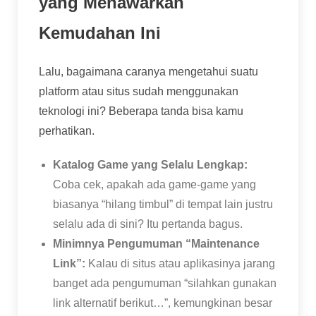
yang Menawarkan
Kemudahan Ini
Lalu, bagaimana caranya mengetahui suatu
platform atau situs sudah menggunakan
teknologi ini? Beberapa tanda bisa kamu
perhatikan.
Katalog Game yang Selalu Lengkap:
Coba cek, apakah ada game-game yang
biasanya “hilang timbul” di tempat lain justru
selalu ada di sini? Itu pertanda bagus.
Minimnya Pengumuman “Maintenance
Link”:
Kalau di situs atau aplikasinya jarang
banget ada pengumuman “silahkan gunakan
link alternatif berikut…”, kemungkinan besar