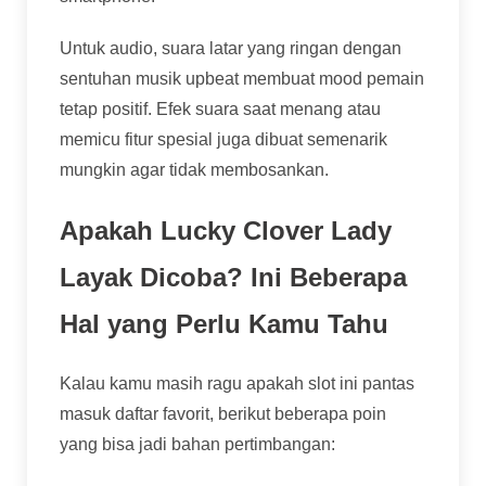
Untuk audio, suara latar yang ringan dengan
sentuhan musik upbeat membuat mood pemain
tetap positif. Efek suara saat menang atau
memicu fitur spesial juga dibuat semenarik
mungkin agar tidak membosankan.
Apakah Lucky Clover Lady
Layak Dicoba? Ini Beberapa
Hal yang Perlu Kamu Tahu
Kalau kamu masih ragu apakah slot ini pantas
masuk daftar favorit, berikut beberapa poin
yang bisa jadi bahan pertimbangan: