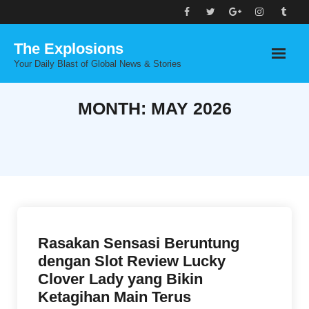
Skip
to
The Explosions
content
Your Daily Blast of Global News & Stories
MONTH:
MAY 2026
Rasakan Sensasi Beruntung
dengan Slot Review Lucky
Clover Lady yang Bikin
Ketagihan Main Terus