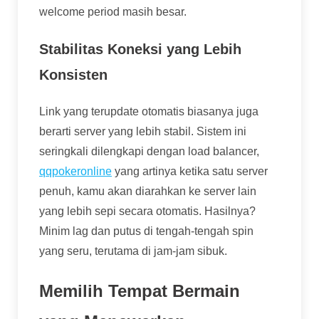
welcome period masih besar.
Stabilitas Koneksi yang Lebih
Konsisten
Link yang terupdate otomatis biasanya juga
berarti server yang lebih stabil. Sistem ini
seringkali dilengkapi dengan load balancer,
qqpokeronline
yang artinya ketika satu server
penuh, kamu akan diarahkan ke server lain
yang lebih sepi secara otomatis. Hasilnya?
Minim lag dan putus di tengah-tengah spin
yang seru, terutama di jam-jam sibuk.
Memilih Tempat Bermain