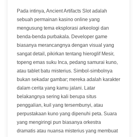
Pada intinya, Ancient Artifacts Slot adalah
sebuah permainan kasino online yang
mengusung tema eksplorasi arkeologi dan
benda-benda purbakala. Developer game
biasanya merancangnya dengan visual yang
sangat detail, pikirkan tentang hieroglif Mesir,
topeng emas suku Inca, pedang samurai kuno,
atau tablet batu misterius. Simbol-simbolnya
bukan sekadar gambar; mereka adalah karakter
dalam cerita yang kamu jalani. Latar
belakangnya sering kali berupa situs
penggalian, kuil yang tersembunyi, atau
perpustakaan kuno yang dipenuhi peta. Suara
yang mengiringi pun biasanya orkestra
dramatis atau nuansa misterius yang membuat