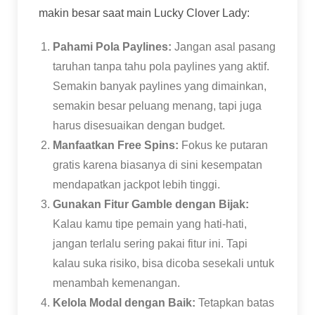
makin besar saat main Lucky Clover Lady:
Pahami Pola Paylines:
Jangan asal pasang
taruhan tanpa tahu pola paylines yang aktif.
Semakin banyak paylines yang dimainkan,
semakin besar peluang menang, tapi juga
harus disesuaikan dengan budget.
Manfaatkan Free Spins:
Fokus ke putaran
gratis karena biasanya di sini kesempatan
mendapatkan jackpot lebih tinggi.
Gunakan Fitur Gamble dengan Bijak:
Kalau kamu tipe pemain yang hati-hati,
jangan terlalu sering pakai fitur ini. Tapi
kalau suka risiko, bisa dicoba sesekali untuk
menambah kemenangan.
Kelola Modal dengan Baik:
Tetapkan batas