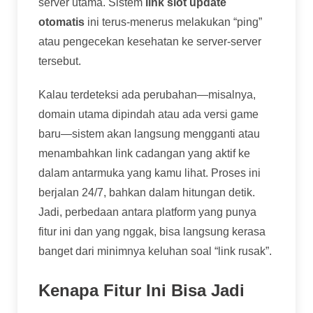
server utama. Sistem
link slot update
otomatis
ini terus-menerus melakukan “ping”
atau pengecekan kesehatan ke server-server
tersebut.
Kalau terdeteksi ada perubahan—misalnya,
domain utama dipindah atau ada versi game
baru—sistem akan langsung mengganti atau
menambahkan link cadangan yang aktif ke
dalam antarmuka yang kamu lihat. Proses ini
berjalan 24/7, bahkan dalam hitungan detik.
Jadi, perbedaan antara platform yang punya
fitur ini dan yang nggak, bisa langsung kerasa
banget dari minimnya keluhan soal “link rusak”.
Kenapa Fitur Ini Bisa Jadi