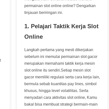
permainan slot online online? Dengarkan
tinjauan beriringan ini.
1. Pelajari Taktik Kerja Slot
Online
Langkah pertama yang mesti dikerjakan
sebelum ini memulai permainan slot gacor
t
merupakan memahami taktik kerja mesin
slot online itu sendiri.Setiap mesin slot
gacor memiliki regulasi serta cara kerja lain,
bermula sebab kuantitas pay lines, simbol
khusus, hingga level volatilitas. Serta
menyadari cara aktivitas slot online, Kamu
bakal bisa membuat strategi bermain-main