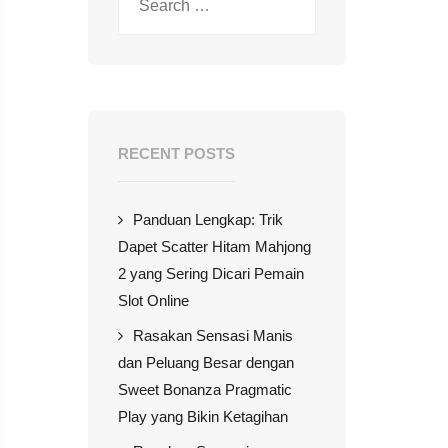
RECENT POSTS
Panduan Lengkap: Trik
Dapet Scatter Hitam Mahjong
2 yang Sering Dicari Pemain
Slot Online
Rasakan Sensasi Manis
dan Peluang Besar dengan
Sweet Bonanza Pragmatic
Play yang Bikin Ketagihan