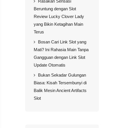
Rasakan Sensasi
Beruntung dengan Slot
Review Lucky Clover Lady
yang Bikin Ketagihan Main
Terus
Bosan Cari Link Slot yang
Mati? Ini Rahasia Main Tanpa
Gangguan dengan Link Slot
Update Otomatis
Bukan Sekadar Gulungan
Biasa: Kisah Tersembunyi di
Balik Mesin Ancient Artifacts
Slot