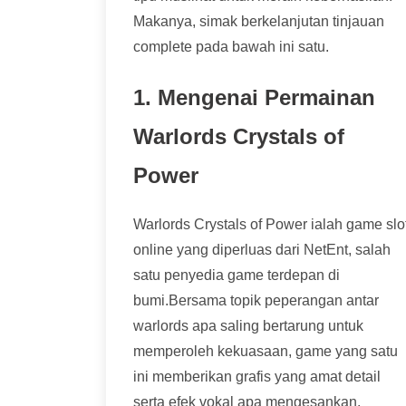
Makanya, simak berkelanjutan tinjauan
complete pada bawah ini satu.
1. Mengenai Permainan
Warlords Crystals of
Power
Warlords Crystals of Power ialah game slo
online yang diperluas dari NetEnt, salah
satu penyedia game terdepan di
bumi.Bersama topik peperangan antar
warlords apa saling bertarung untuk
memperoleh kekuasaan, game yang satu
ini memberikan grafis yang amat detail
serta efek vokal apa mengesankan.