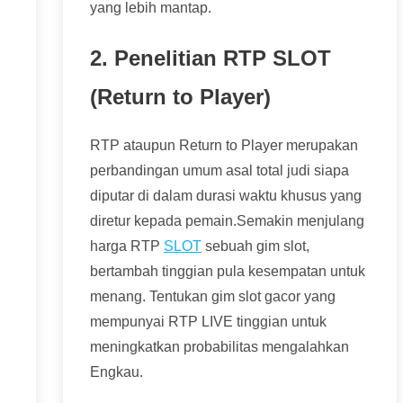
yang lebih mantap.
2. Penelitian RTP SLOT
(Return to Player)
RTP ataupun Return to Player merupakan
perbandingan umum asal total judi siapa
diputar di dalam durasi waktu khusus yang
diretur kepada pemain.Semakin menjulang
harga RTP
SLOT
sebuah gim slot,
bertambah tinggian pula kesempatan untuk
menang. Tentukan gim slot gacor yang
mempunyai RTP LIVE tinggian untuk
meningkatkan probabilitas mengalahkan
Engkau.