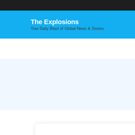
Skip
to
content
The Explosions
Your Daily Blast of Global News & Stories