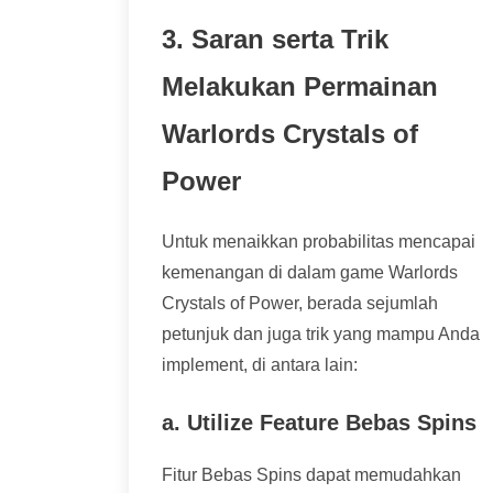
3. Saran serta Trik
Melakukan Permainan
Warlords Crystals of
Power
Untuk menaikkan probabilitas mencapai
kemenangan di dalam game Warlords
Crystals of Power, berada sejumlah
petunjuk dan juga trik yang mampu Anda
implement, di antara lain:
a. Utilize Feature Bebas Spins
Fitur Bebas Spins dapat memudahkan