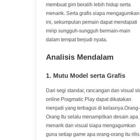
membuat gim beralih lebih hidup serta
menarik. Serta grafis siapa mengagumkan
ini, sekumpulan pemain dapat mendapati
mirip sungguh-sungguh bermain-main
dalam tempat berjudi nyata.
Analisis Mendalam
1. Mutu Model serta Grafis
Dari segi standar, rancangan dan visual sl
online Pragmatic Play dapat dikatakan
menjadi yang terbagus di kelasnya.Orang-
Orang Itu selalu menampilkan desain apa
menarik dan visual siapa mengagumkan
guna setiap game apa orang-orang itu rilis