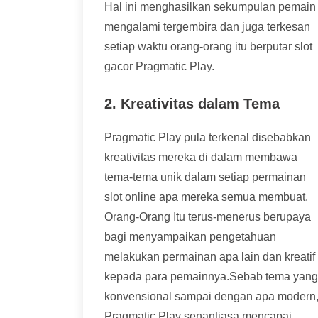
Hal ini menghasilkan sekumpulan pemain
mengalami tergembira dan juga terkesan
setiap waktu orang-orang itu berputar slot
gacor Pragmatic Play.
2. Kreativitas dalam Tema
Pragmatic Play pula terkenal disebabkan
kreativitas mereka di dalam membawa
tema-tema unik dalam setiap permainan
slot online apa mereka semua membuat.
Orang-Orang Itu terus-menerus berupaya
bagi menyampaikan pengetahuan
melakukan permainan apa lain dan kreatif
kepada para pemainnya.Sebab tema yang
konvensional sampai dengan apa modern
Pragmatic Play senantiasa mencapai