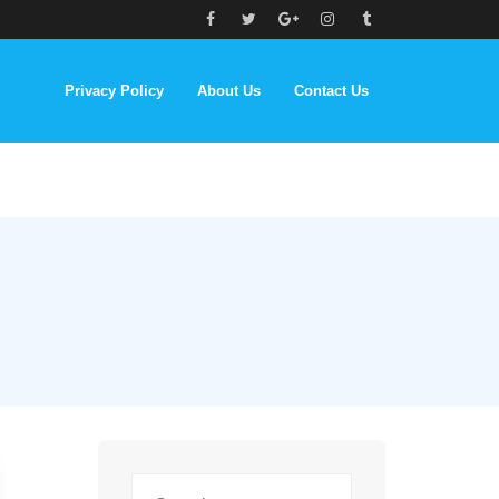
Privacy Policy
About Us
Contact Us