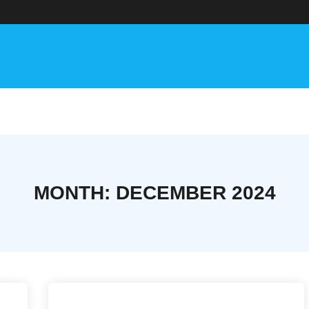
MONTH:
DECEMBER 2024