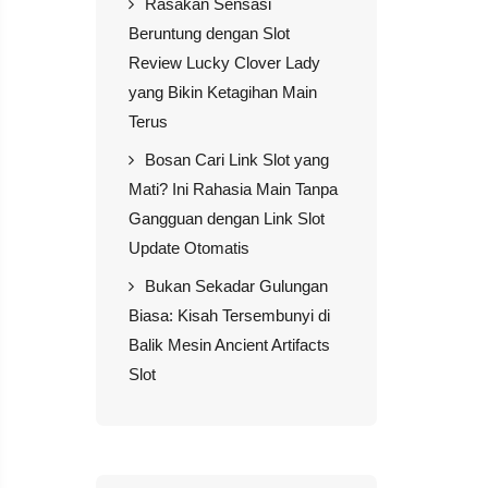
Rasakan Sensasi
Beruntung dengan Slot
Review Lucky Clover Lady
yang Bikin Ketagihan Main
Terus
Bosan Cari Link Slot yang
Mati? Ini Rahasia Main Tanpa
Gangguan dengan Link Slot
Update Otomatis
Bukan Sekadar Gulungan
Biasa: Kisah Tersembunyi di
Balik Mesin Ancient Artifacts
Slot