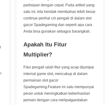
c
partisipan dengan cepat. Pada artikel yang
satu ini, kita hendak membahas lebih besar
continue perihal ciri pengali di dalam slot
gacor Spadegaming dan seperti apa cara
Anda bisa gunakan sebagus barangkali.
Apakah Itu Fitur
t
Multiplier?
Fitur pengali ialah fitur yang acap dijumpai
n
internal game slot, mencakup di dalam
permainan slot gacor
Spadegaming.Feature ini satu mempunyai
peran untuk meningkatkan keberhasilan
pemain dengan cara melipatgandakan