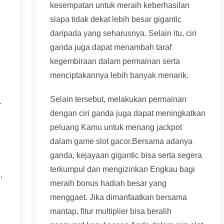
kesempatan untuk meraih keberhasilan
siapa tidak dekat lebih besar gigantic
daripada yang seharusnya. Selain itu, ciri
ganda juga dapat menambah taraf
kegembiraan dalam permainan serta
menciptakannya lebih banyak menarik.
Selain tersebut, melakukan permainan
r
dengan ciri ganda juga dapat meningkatkan
peluang Kamu untuk menang jackpot
dalam game slot gacor.Bersama adanya
ganda, kejayaan gigantic bisa serta segera
terkumpul dan mengizinkan Engkau bagi
,
meraih bonus hadiah besar yang
menggaet. Jika dimanfaatkan bersama
mantap, fitur multiplier bisa beralih