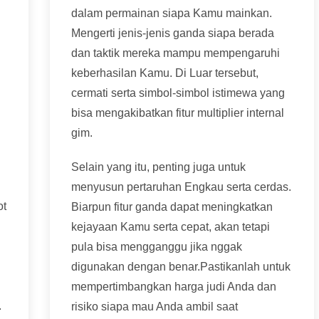
dalam permainan siapa Kamu mainkan.
Mengerti jenis-jenis ganda siapa berada
dan taktik mereka mampu mempengaruhi
keberhasilan Kamu. Di Luar tersebut,
cermati serta simbol-simbol istimewa yang
bisa mengakibatkan fitur multiplier internal
gim.
Selain yang itu, penting juga untuk
menyusun pertaruhan Engkau serta cerdas.
ot
Biarpun fitur ganda dapat meningkatkan
kejayaan Kamu serta cepat, akan tetapi
pula bisa mengganggu jika nggak
digunakan dengan benar.Pastikanlah untuk
mempertimbangkan harga judi Anda dan
.
risiko siapa mau Anda ambil saat