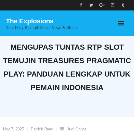
Skip
to
The Explosions
content
Your Daily Blast of Global News & Stories
MENGUPAS TUNTAS RTP SLOT
TEMUJIN TREASURES PRAGMATIC
PLAY: PANDUAN LENGKAP UNTUK
PEMAIN INDONESIA
Nov 7, 2025
Patrick Reed
Judi Online