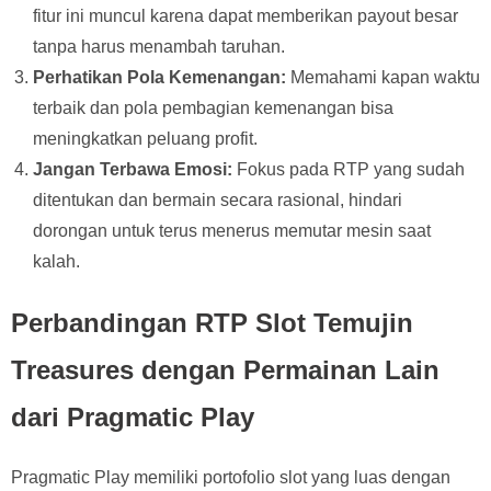
fitur ini muncul karena dapat memberikan payout besar
tanpa harus menambah taruhan.
Perhatikan Pola Kemenangan:
Memahami kapan waktu
terbaik dan pola pembagian kemenangan bisa
meningkatkan peluang profit.
Jangan Terbawa Emosi:
Fokus pada RTP yang sudah
ditentukan dan bermain secara rasional, hindari
dorongan untuk terus menerus memutar mesin saat
kalah.
Perbandingan RTP Slot Temujin
Treasures dengan Permainan Lain
dari Pragmatic Play
Pragmatic Play memiliki portofolio slot yang luas dengan