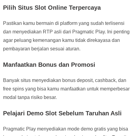
Pilih Situs Slot Online Terpercaya
Pastikan kamu bermain di platform yang sudah terlisensi
dan menyediakan RTP asli dari Pragmatic Play. Ini penting
agar peluang kemenangan kamu tidak direkayasa dan
pembayaran berjalan sesuai aturan.
Manfaatkan Bonus dan Promosi
Banyak situs menyediakan bonus deposit, cashback, dan
free spins yang bisa kamu manfaatkan untuk memperbesar
modal tanpa risiko besar.
Pelajari Demo Slot Sebelum Taruhan Asli
Pragmatic Play menyediakan mode demo gratis yang bisa