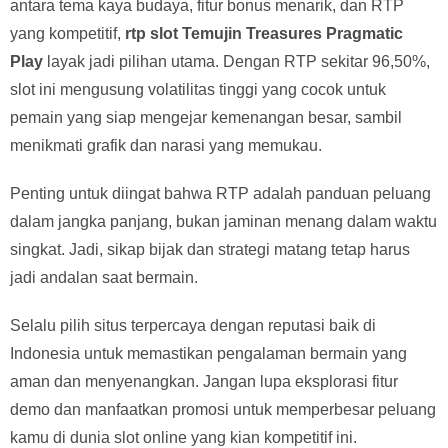
antara tema kaya budaya, fitur bonus menarik, dan RTP
yang kompetitif,
rtp slot Temujin Treasures Pragmatic
Play
layak jadi pilihan utama. Dengan RTP sekitar 96,50%,
slot ini mengusung volatilitas tinggi yang cocok untuk
pemain yang siap mengejar kemenangan besar, sambil
menikmati grafik dan narasi yang memukau.
Penting untuk diingat bahwa RTP adalah panduan peluang
dalam jangka panjang, bukan jaminan menang dalam waktu
singkat. Jadi, sikap bijak dan strategi matang tetap harus
jadi andalan saat bermain.
Selalu pilih situs terpercaya dengan reputasi baik di
Indonesia untuk memastikan pengalaman bermain yang
aman dan menyenangkan. Jangan lupa eksplorasi fitur
demo dan manfaatkan promosi untuk memperbesar peluang
kamu di dunia slot online yang kian kompetitif ini.