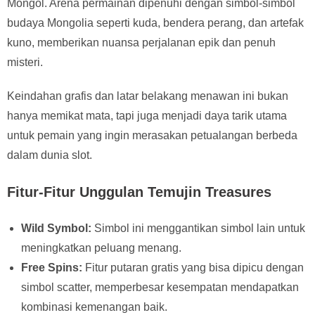
Mongol. Arena permainan dipenuhi dengan simbol-simbol
budaya Mongolia seperti kuda, bendera perang, dan artefak
kuno, memberikan nuansa perjalanan epik dan penuh
misteri.
Keindahan grafis dan latar belakang menawan ini bukan
hanya memikat mata, tapi juga menjadi daya tarik utama
untuk pemain yang ingin merasakan petualangan berbeda
dalam dunia slot.
Fitur-Fitur Unggulan Temujin Treasures
Wild Symbol:
Simbol ini menggantikan simbol lain untuk
meningkatkan peluang menang.
Free Spins:
Fitur putaran gratis yang bisa dipicu dengan
simbol scatter, memperbesar kesempatan mendapatkan
kombinasi kemenangan baik.