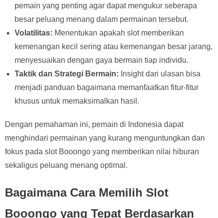
pemain yang penting agar dapat mengukur seberapa
besar peluang menang dalam permainan tersebut.
Volatilitas:
Menentukan apakah slot memberikan
kemenangan kecil sering atau kemenangan besar jarang,
menyesuaikan dengan gaya bermain tiap individu.
Taktik dan Strategi Bermain:
Insight dari ulasan bisa
menjadi panduan bagaimana memanfaatkan fitur-fitur
khusus untuk memaksimalkan hasil.
Dengan pemahaman ini, pemain di Indonesia dapat
menghindari permainan yang kurang menguntungkan dan
fokus pada slot Booongo yang memberikan nilai hiburan
sekaligus peluang menang optimal.
Bagaimana Cara Memilih Slot
Booongo yang Tepat Berdasarkan