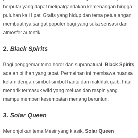
berputar yang dapat melipatgandakan kemenangan hingga
puluhan kali lipat. Grafis yang hidup dan tema petualangan
membuatnya sangat populer bagi yang suka sensasi dan
atmosfer autentik.
2.
Black Spirits
Bagi penggemar tema horor dan supranatural,
Black Spirits
adalah pilihan yang tepat. Permainan ini membawa nuansa
kelam dengan simbol-simbol hantu dan makhluk gaib. Fitur
menarik termasuk wild yang meluas dan respin yang
mampu memberi kesempatan menang beruntun.
3.
Solar Queen
Menonjolkan tema Mesir yang klasik,
Solar Queen