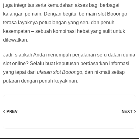
juga integritas serta kemudahan akses bagi berbagai
kalangan pemain. Dengan begitu, bermain slot Booongo
terasa layaknya petualangan yang seru dan penuh
kesempatan – sebuah kombinasi hebat yang sulit untuk
dilewatkan.
Jadi, siapkah Anda menempuh perjalanan seru dalam dunia
slot online? Selalu buat keputusan berdasarkan informasi
yang tepat dari
ulasan slot Booongo
, dan nikmati setiap
putaran dengan penuh keyakinan.
PREV
NEXT