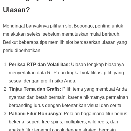
Ulasan?
Mengingat banyaknya pilihan slot Booongo, penting untuk
melakukan seleksi sebelum memutuskan mulai bertaruh.
Berikut beberapa tips memilih slot berdasarkan ulasan yang
perlu diperhatikan:
Periksa RTP dan Volatilitas:
Ulasan lengkap biasanya
menyertakan data RTP dan tingkat volatilitas; pilih yang
sesuai dengan profil risiko Anda.
Tinjau Tema dan Grafis:
Pilih tema yang membuat Anda
nyaman dan betah bermain, karena nikmatnya permainan
berbanding lurus dengan ketertarikan visual dan cerita.
Pahami Fitur Bonusnya:
Pelajari bagaimana fitur bonus
bekerja, seperti free spins, multipliers, wild reels, dan
apakah fitur tersebut cocok dengan strategi bermain