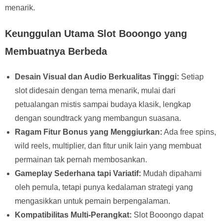
menarik.
Keunggulan Utama Slot Booongo yang
Membuatnya Berbeda
Desain Visual dan Audio Berkualitas Tinggi:
Setiap
slot didesain dengan tema menarik, mulai dari
petualangan mistis sampai budaya klasik, lengkap
dengan soundtrack yang membangun suasana.
Ragam Fitur Bonus yang Menggiurkan:
Ada free spins,
wild reels, multiplier, dan fitur unik lain yang membuat
permainan tak pernah membosankan.
Gameplay Sederhana tapi Variatif:
Mudah dipahami
oleh pemula, tetapi punya kedalaman strategi yang
mengasikkan untuk pemain berpengalaman.
Kompatibilitas Multi-Perangkat:
Slot Booongo dapat