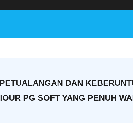
I PETUALANGAN DAN KEBERUN
IOUR PG SOFT YANG PENUH W