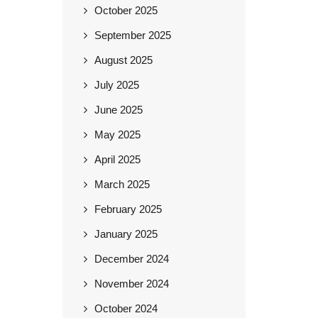
October 2025
September 2025
August 2025
July 2025
June 2025
May 2025
April 2025
March 2025
February 2025
January 2025
December 2024
November 2024
October 2024