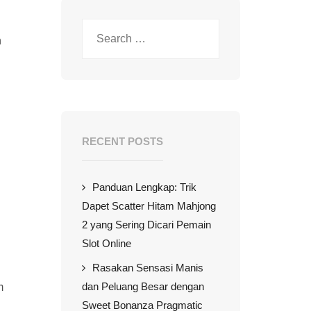
n
RECENT POSTS
Panduan Lengkap: Trik
Dapet Scatter Hitam Mahjong
2 yang Sering Dicari Pemain
Slot Online
Rasakan Sensasi Manis
dan Peluang Besar dengan
m
Sweet Bonanza Pragmatic