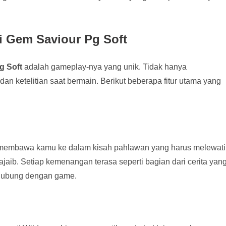
i Gem Saviour Pg Soft
g Soft
adalah gameplay-nya yang unik. Tidak hanya
an ketelitian saat bermain. Berikut beberapa fitur utama yang
 membawa kamu ke dalam kisah pahlawan yang harus melewati
jaib. Setiap kemenangan terasa seperti bagian dari cerita yan
rhubung dengan game.