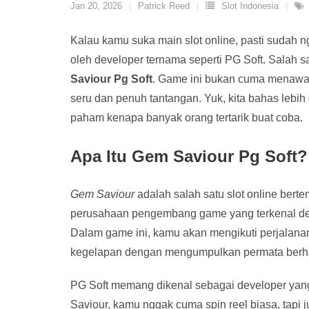
Jan 20, 2026
Patrick Reed
Slot Indonesia
Kalau kamu suka main slot online, pasti sudah 
oleh developer ternama seperti PG Soft. Salah 
Saviour Pg Soft
. Game ini bukan cuma menawar
seru dan penuh tantangan. Yuk, kita bahas lebih
paham kenapa banyak orang tertarik buat coba.
Apa Itu Gem Saviour Pg Soft?
Gem Saviour
adalah salah satu slot online ber
perusahaan pengembang game yang terkenal deng
Dalam game ini, kamu akan mengikuti perjalana
kegelapan dengan mengumpulkan permata berh
PG Soft memang dikenal sebagai developer yang
Saviour, kamu nggak cuma spin reel biasa, tapi 