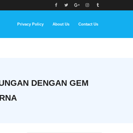
Privacy Policy
About Us
Contact Us
TUNGAN DENGAN GEM
ARNA