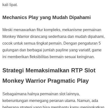
kali lipat.
Mechanics Play yang Mudah Dipahami
Meski menawarkan fitur kompleks, mekanisme permainan
Monkey Warrior dirancang sederhana dan mudah dipahami,
cocok untuk semua tingkat pemain. Dengan pengaturan 5
gulungan dan berbagai jumlah payline yang variatif, game
ini memberikan fleksibilitas bermain sesuai keinginan.
Strategi Memaksimalkan RTP Slot
Monkey Warrior Pragmatic Play
Sebagaimana halnya permainan slot lainnya,
keberuntungan memegang peranan utama. Namun, ada
beberapa strategi yang bisa membantu kamu meningkatkan