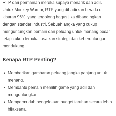
RTP dari permainan mereka supaya menarik dan adil.
Untuk Monkey Warrior, RTP yang dihadirkan berada di
kisaran 96%, yang tergolong bagus jika dibandingkan
dengan standar industri. Sebuah angka yang cukup
menguntungkan pemain dan peluang untuk menang besar
tetap cukup terbuka, asalkan strategi dan keberuntungan
mendukung.
Kenapa RTP Penting?
Memberikan gambaran peluang jangka panjang untuk
menang.
Membantu pemain memilih game yang adil dan
menguntungkan.
Mempermudah pengelolaan budget taruhan secara lebih
bijaksana.