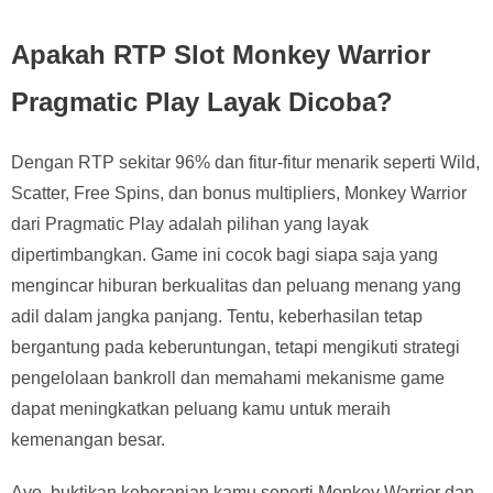
Apakah RTP Slot Monkey Warrior
Pragmatic Play Layak Dicoba?
Dengan RTP sekitar 96% dan fitur-fitur menarik seperti Wild,
Scatter, Free Spins, dan bonus multipliers, Monkey Warrior
dari Pragmatic Play adalah pilihan yang layak
dipertimbangkan. Game ini cocok bagi siapa saja yang
mengincar hiburan berkualitas dan peluang menang yang
adil dalam jangka panjang. Tentu, keberhasilan tetap
bergantung pada keberuntungan, tetapi mengikuti strategi
pengelolaan bankroll dan memahami mekanisme game
dapat meningkatkan peluang kamu untuk meraih
kemenangan besar.
Ayo, buktikan keberanian kamu seperti Monkey Warrior dan