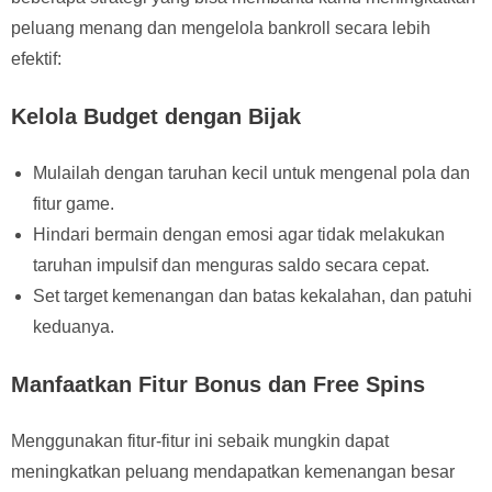
peluang menang dan mengelola bankroll secara lebih
efektif:
Kelola Budget dengan Bijak
Mulailah dengan taruhan kecil untuk mengenal pola dan
fitur game.
Hindari bermain dengan emosi agar tidak melakukan
taruhan impulsif dan menguras saldo secara cepat.
Set target kemenangan dan batas kekalahan, dan patuhi
keduanya.
Manfaatkan Fitur Bonus dan Free Spins
Menggunakan fitur-fitur ini sebaik mungkin dapat
meningkatkan peluang mendapatkan kemenangan besar