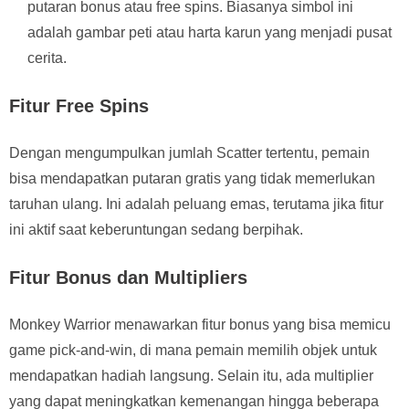
putaran bonus atau free spins. Biasanya simbol ini
adalah gambar peti atau harta karun yang menjadi pusat
cerita.
Fitur Free Spins
Dengan mengumpulkan jumlah Scatter tertentu, pemain
bisa mendapatkan putaran gratis yang tidak memerlukan
taruhan ulang. Ini adalah peluang emas, terutama jika fitur
ini aktif saat keberuntungan sedang berpihak.
Fitur Bonus dan Multipliers
Monkey Warrior menawarkan fitur bonus yang bisa memicu
game pick-and-win, di mana pemain memilih objek untuk
mendapatkan hadiah langsung. Selain itu, ada multiplier
yang dapat meningkatkan kemenangan hingga beberapa