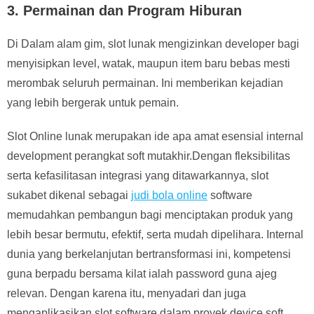
3. Permainan dan Program Hiburan
Di Dalam alam gim, slot lunak mengizinkan developer bagi
menyisipkan level, watak, maupun item baru bebas mesti
merombak seluruh permainan. Ini memberikan kejadian
yang lebih bergerak untuk pemain.
Slot Online lunak merupakan ide apa amat esensial internal
development perangkat soft mutakhir.Dengan fleksibilitas
serta kefasilitasan integrasi yang ditawarkannya, slot
sukabet dikenal sebagai
judi bola online
software
memudahkan pembangun bagi menciptakan produk yang
lebih besar bermutu, efektif, serta mudah dipelihara. Internal
dunia yang berkelanjutan bertransformasi ini, kompetensi
guna berpadu bersama kilat ialah password guna ajeg
relevan. Dengan karena itu, menyadari dan juga
mengaplikasikan slot software dalam proyek device soft