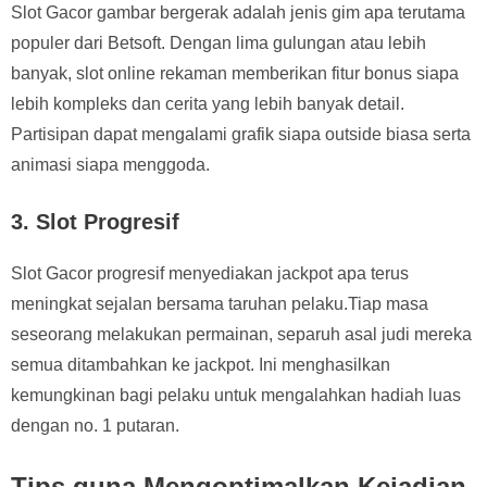
Slot Gacor gambar bergerak adalah jenis gim apa terutama
populer dari Betsoft. Dengan lima gulungan atau lebih
banyak, slot online rekaman memberikan fitur bonus siapa
lebih kompleks dan cerita yang lebih banyak detail.
Partisipan dapat mengalami grafik siapa outside biasa serta
animasi siapa menggoda.
3. Slot Progresif
Slot Gacor progresif menyediakan jackpot apa terus
meningkat sejalan bersama taruhan pelaku.Tiap masa
seseorang melakukan permainan, separuh asal judi mereka
semua ditambahkan ke jackpot. Ini menghasilkan
kemungkinan bagi pelaku untuk mengalahkan hadiah luas
dengan no. 1 putaran.
Tips guna Mengoptimalkan Kejadian