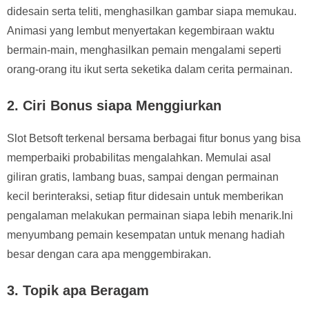
didesain serta teliti, menghasilkan gambar siapa memukau.
Animasi yang lembut menyertakan kegembiraan waktu
bermain-main, menghasilkan pemain mengalami seperti
orang-orang itu ikut serta seketika dalam cerita permainan.
2. Ciri Bonus siapa Menggiurkan
Slot Betsoft terkenal bersama berbagai fitur bonus yang bisa
memperbaiki probabilitas mengalahkan. Memulai asal
giliran gratis, lambang buas, sampai dengan permainan
kecil berinteraksi, setiap fitur didesain untuk memberikan
pengalaman melakukan permainan siapa lebih menarik.Ini
menyumbang pemain kesempatan untuk menang hadiah
besar dengan cara apa menggembirakan.
3. Topik apa Beragam