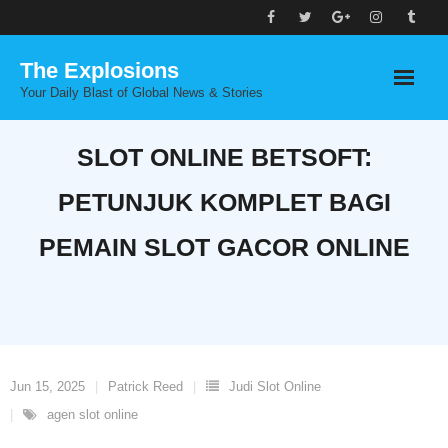
Skip
to
The Explosions
content
Your Daily Blast of Global News & Stories
SLOT ONLINE BETSOFT:
PETUNJUK KOMPLET BAGI
PEMAIN SLOT GACOR ONLINE
Jun 15, 2025
Patrick Reed
Judi Slot Online
agen slot online