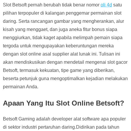
Slot Betsoft pernah berubah tidak benar nomor
oli 4d
satu
pilihan terpopuler di kalangan penggemar permainan slot
daring. Serta rancangan gambar yang mengherankan, alur
kisah yang menggaet, dan juga aneka fitur bonus siapa
menggiurkan, tidak kaget apabila melimpah pemain siapa
tergoda untuk mengupayakan keberuntungan mereka
dengan slot online asal supplier alat lunak ini. Tulisan ini
akan mendiskusikan dengan mendetail mengenai slot gacor
Betsoft, termasuk kekuatan, tipe game yang diberikan,
beserta petunjuk guna mengoptimalkan kejadian melakukan
permainan Anda.
Apaan Yang Itu Slot Online Betsoft?
Betsoft Gaming adalah developer alat software apa populer
di sektor industri pertaruhan daring.Didirikan pada tahun