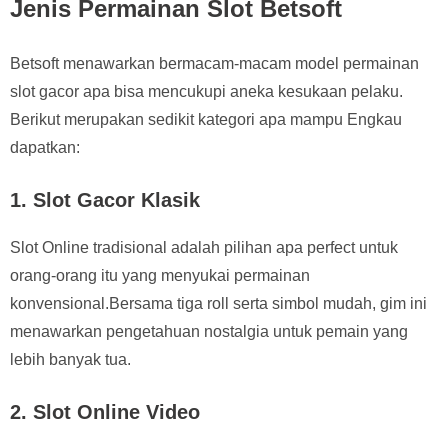
Jenis Permainan Slot Betsoft
Betsoft menawarkan bermacam-macam model permainan
slot gacor apa bisa mencukupi aneka kesukaan pelaku.
Berikut merupakan sedikit kategori apa mampu Engkau
dapatkan:
1. Slot Gacor Klasik
Slot Online tradisional adalah pilihan apa perfect untuk
orang-orang itu yang menyukai permainan
konvensional.Bersama tiga roll serta simbol mudah, gim ini
menawarkan pengetahuan nostalgia untuk pemain yang
lebih banyak tua.
2. Slot Online Video