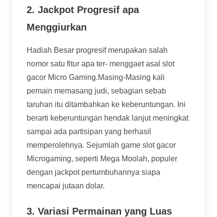
2. Jackpot Progresif apa
Menggiurkan
Hadiah Besar progresif merupakan salah
nomor satu fitur apa ter- menggaet asal slot
gacor Micro Gaming.Masing-Masing kali
pemain memasang judi, sebagian sebab
taruhan itu ditambahkan ke keberuntungan. Ini
berarti keberuntungan hendak lanjut meningkat
sampai ada partisipan yang berhasil
memperolehnya. Sejumlah game slot gacor
Microgaming, seperti Mega Moolah, populer
dengan jackpot pertumbuhannya siapa
mencapai jutaan dolar.
3. Variasi Permainan yang Luas