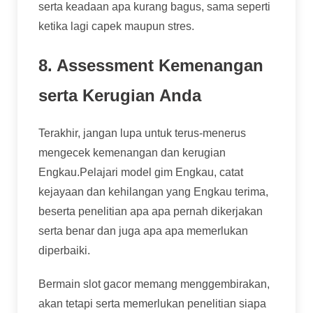
serta keadaan apa kurang bagus, sama seperti
ketika lagi capek maupun stres.
8. Assessment Kemenangan
serta Kerugian Anda
Terakhir, jangan lupa untuk terus-menerus
mengecek kemenangan dan kerugian
Engkau.Pelajari model gim Engkau, catat
kejayaan dan kehilangan yang Engkau terima,
beserta penelitian apa apa pernah dikerjakan
serta benar dan juga apa apa memerlukan
diperbaiki.
Bermain slot gacor memang menggembirakan,
akan tetapi serta memerlukan penelitian siapa