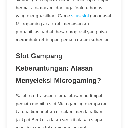
bermacam-macam, dan juga feature bonus
yang menghasilkan. Game
situs slot
gacor asal
Microgaming acap kali menawarkan
probabilitas hadiah besar progresif yang bisa
merombak kehidupan pemain dalam sebentar.
Slot Gampang
Keberuntungan: Alasan
Menyeleksi Microgaming?
Salah no. 1 alasan utama alasan berlimpah
pemain memilih slot Microgaming merupakan
karena kemudahan di dalam mendapatkan
jackpot.Berikut adalah sedikit alasan siapa
menciptakan slot gampang jackpot