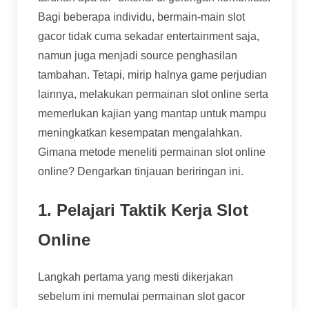
Bagi beberapa individu, bermain-main slot
gacor tidak cuma sekadar entertainment saja,
namun juga menjadi source penghasilan
tambahan. Tetapi, mirip halnya game perjudian
lainnya, melakukan permainan slot online serta
memerlukan kajian yang mantap untuk mampu
meningkatkan kesempatan mengalahkan.
Gimana metode meneliti permainan slot online
online? Dengarkan tinjauan beriringan ini.
1. Pelajari Taktik Kerja Slot
Online
Langkah pertama yang mesti dikerjakan
sebelum ini memulai permainan slot gacor