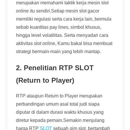
merupakan memahami taktik kerja mesin slot
online itu sendiri.Setiap mesin slot gacor
memiliki regulasi serta cara kerja lain, bermula
sebab kuantitas pay lines, simbol khusus,
hingga level volatilitas. Serta menyadari cara
aktivitas slot online, Kamu bakal bisa membuat
strategi bermain-main yang lebih mantap.
2. Penelitian RTP SLOT
(Return to Player)
RTP ataupun Return to Player merupakan
perbandingan umum asal total judi siapa
diputar di dalam durasi waktu khusus yang
diretur kepada pemain.Semakin menjulang
harga RTP
SLOT
sebuah gim slot, bertambah