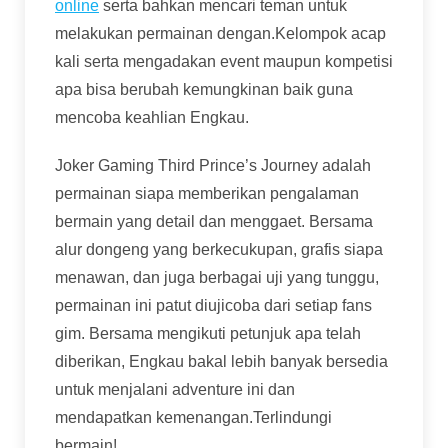
online
serta bahkan mencari teman untuk
melakukan permainan dengan.Kelompok acap
kali serta mengadakan event maupun kompetisi
apa bisa berubah kemungkinan baik guna
mencoba keahlian Engkau.
Joker Gaming Third Prince’s Journey adalah
permainan siapa memberikan pengalaman
bermain yang detail dan menggaet. Bersama
alur dongeng yang berkecukupan, grafis siapa
menawan, dan juga berbagai uji yang tunggu,
permainan ini patut diujicoba dari setiap fans
gim. Bersama mengikuti petunjuk apa telah
diberikan, Engkau bakal lebih banyak bersedia
untuk menjalani adventure ini dan
mendapatkan kemenangan.Terlindungi
bermain!