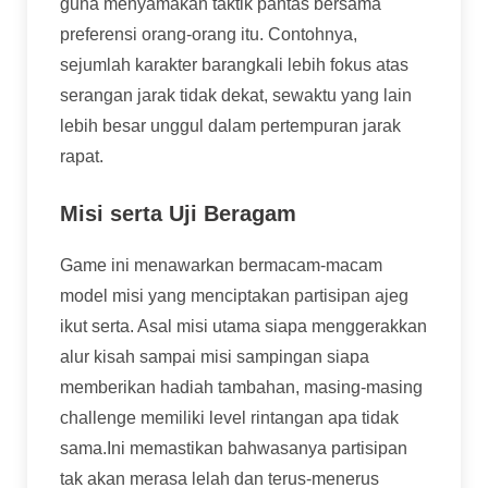
guna menyamakan taktik pantas bersama
preferensi orang-orang itu. Contohnya,
sejumlah karakter barangkali lebih fokus atas
serangan jarak tidak dekat, sewaktu yang lain
lebih besar unggul dalam pertempuran jarak
rapat.
Misi serta Uji Beragam
Game ini menawarkan bermacam-macam
model misi yang menciptakan partisipan ajeg
ikut serta. Asal misi utama siapa menggerakkan
alur kisah sampai misi sampingan siapa
memberikan hadiah tambahan, masing-masing
challenge memiliki level rintangan apa tidak
sama.Ini memastikan bahwasanya partisipan
tak akan merasa lelah dan terus-menerus