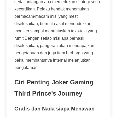
serta tantangan apa memerlukan strategi serta
kecerdikan. Pelaku hendak menemukan
bermacam-macam misi yang mesti
diselesaikan, bermula asal menundukkan
monster sampai menuntaskan teka-teki yang
rumit.Dengan setiap misi apa berhasil
diselesaikan, pangeran akan mendapatkan
pengetahuan dan juga item berharga yang
bakal membantunya internal melanjutkan
pengalaman.
Ciri Penting Joker Gaming
Third Prince’s Journey
Grafis dan Nada siapa Menawan