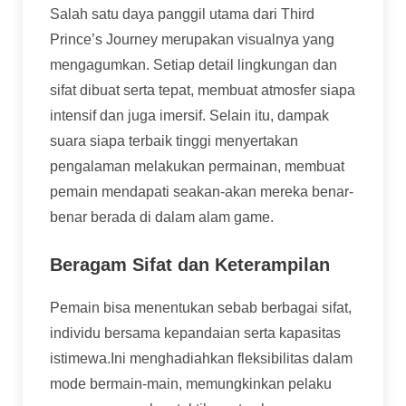
Salah satu daya panggil utama dari Third
Prince’s Journey merupakan visualnya yang
mengagumkan. Setiap detail lingkungan dan
sifat dibuat serta tepat, membuat atmosfer siapa
intensif dan juga imersif. Selain itu, dampak
suara siapa terbaik tinggi menyertakan
pengalaman melakukan permainan, membuat
pemain mendapati seakan-akan mereka benar-
benar berada di dalam alam game.
Beragam Sifat dan Keterampilan
Pemain bisa menentukan sebab berbagai sifat,
individu bersama kepandaian serta kapasitas
istimewa.Ini menghadiahkan fleksibilitas dalam
mode bermain-main, memungkinkan pelaku