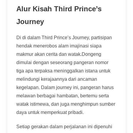
Alur Kisah Third Prince’s
Journey
Di di dalam Third Prince’s Journey, partisipan
hendak menerobos alam imajinasi siapa
makmur akan cerita dan watak.Dongeng
dimulai dengan seseorang pangeran nomor
tiga apa terpaksa meninggalkan istana untuk
melindungi kerajaannya dari ancaman
kegelapan. Dalam journey ini, pangeran harus
melawan berbagai hambatan, bertemu serta
watak istimewa, dan juga menghimpun sumber
daya untuk memperkuat pribadi.
Setiap gerakan dalam perjalanan ini dipenuhi