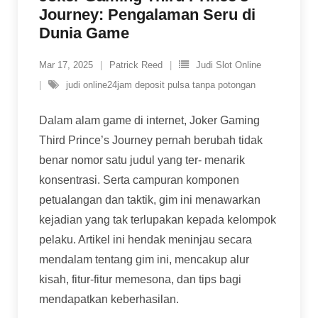
Journey: Pengalaman Seru di
Dunia Game
Mar 17, 2025
Patrick Reed
Judi Slot Online
judi online24jam deposit pulsa tanpa potongan
Dalam alam game di internet, Joker Gaming
Third Prince’s Journey pernah berubah tidak
benar nomor satu judul yang ter- menarik
konsentrasi. Serta campuran komponen
petualangan dan taktik, gim ini menawarkan
kejadian yang tak terlupakan kepada kelompok
pelaku. Artikel ini hendak meninjau secara
mendalam tentang gim ini, mencakup alur
kisah, fitur-fitur memesona, dan tips bagi
mendapatkan keberhasilan.