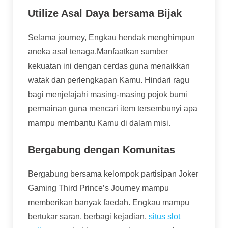
Utilize Asal Daya bersama Bijak
Selama journey, Engkau hendak menghimpun
aneka asal tenaga.Manfaatkan sumber
kekuatan ini dengan cerdas guna menaikkan
watak dan perlengkapan Kamu. Hindari ragu
bagi menjelajahi masing-masing pojok bumi
permainan guna mencari item tersembunyi apa
mampu membantu Kamu di dalam misi.
Bergabung dengan Komunitas
Bergabung bersama kelompok partisipan Joker
Gaming Third Prince’s Journey mampu
memberikan banyak faedah. Engkau mampu
bertukar saran, berbagi kejadian,
situs slot