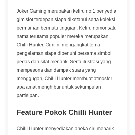
Joker Gaming merupakan keliru no.1 penyedia
gim slot terdepan siapa diketahui serta koleksi
permainan bermutu tinggian. Keliru nomor satu
nama terutama populer mereka merupakan
Chilli Hunter. Gim ini mengangkat tema
pengalaman siapa dipenuhi bersama simbol
pedas dan sifat menarik. Serta ilustrasi yang
mempesona dan dampak suara yang
menggugah, Chilli Hunter membuat atmosfer
apa amat menghibur untuk sekumpulan
partisipan.
Feature Pokok Chilli Hunter
Chilli Hunter menyediakan aneka ciri menarik