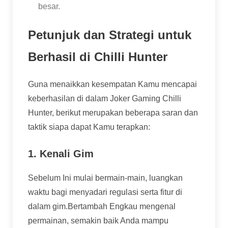
besar.
Petunjuk dan Strategi untuk
Berhasil di Chilli Hunter
Guna menaikkan kesempatan Kamu mencapai
keberhasilan di dalam Joker Gaming Chilli
Hunter, berikut merupakan beberapa saran dan
taktik siapa dapat Kamu terapkan:
1. Kenali Gim
Sebelum Ini mulai bermain-main, luangkan
waktu bagi menyadari regulasi serta fitur di
dalam gim.Bertambah Engkau mengenal
permainan, semakin baik Anda mampu