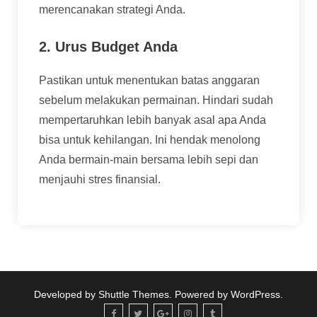
merencanakan strategi Anda.
2. Urus Budget Anda
Pastikan untuk menentukan batas anggaran
sebelum melakukan permainan. Hindari sudah
mempertaruhkan lebih banyak asal apa Anda
bisa untuk kehilangan. Ini hendak menolong
Anda bermain-main bersama lebih sepi dan
menjauhi stres finansial.
Developed by
Shuttle Themes
. Powered by
WordPress
.