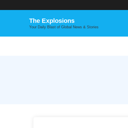
Skip
to
content
The Explosions
Your Daily Blast of Global News & Stories