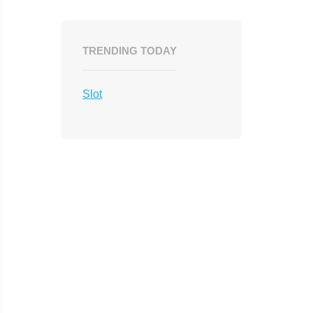
TRENDING TODAY
Slot