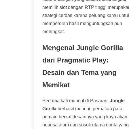
memilih slot dengan RTP tinggi merupaka
strategi cerdas karena peluang kamu untu
memperoleh hasil menguntungkan pun
meningkat.
Mengenal Jungle Gorilla
dari Pragmatic Play:
Desain dan Tema yang
Memikat
Pertama kali muncul di Pasaran,
Jungle
Gorilla
berhasil mencuri perhatian para
pemain berkat desainnya yang kaya akan
nuansa alam dan sosok utama gorila yang