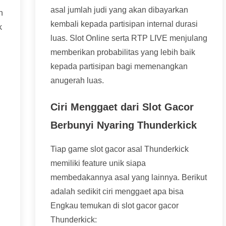
asal jumlah judi yang akan dibayarkan
n
kembali kepada partisipan internal durasi
k
luas. Slot Online serta RTP LIVE menjulang
memberikan probabilitas yang lebih baik
kepada partisipan bagi memenangkan
anugerah luas.
Ciri Menggaet dari Slot Gacor
Berbunyi Nyaring Thunderkick
Tiap game slot gacor asal Thunderkick
memiliki feature unik siapa
membedakannya asal yang lainnya. Berikut
adalah sedikit ciri menggaet apa bisa
Engkau temukan di slot gacor gacor
Thunderkick: