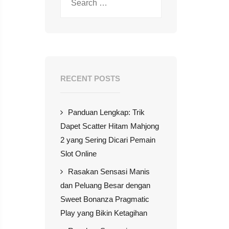
RECENT POSTS
Panduan Lengkap: Trik
Dapet Scatter Hitam Mahjong
2 yang Sering Dicari Pemain
Slot Online
Rasakan Sensasi Manis
dan Peluang Besar dengan
Sweet Bonanza Pragmatic
Play yang Bikin Ketagihan