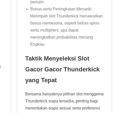
pemain.
Bonus serta Peningkatan Menarik:
Melimpah slot Thunderkick menawarkan
bonus memesona, seperti bebas spins
serta multipliers, apa dapat
meningkatkan probabilitas menang
Engkau.
Taktik Menyeleksi Slot
a
Gacor Gacor Thunderkick
yang Tepat
Bersama banyaknya pilihan slot menggema
Thunderkick siapa tersedia, penting bagi
menentukan siapa sesuai serta preferensi