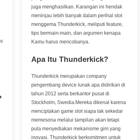
juga menghasilkan. Karangan ini hendak
g
meninjau lebih banyak dalam perihal slot
menggema Thunderkick, meliputi feature,
tips bermain-main, dan argumen kenapa
hi
Kamu harus mencobanya.
Apa Itu Thunderkick?
Thunderkick merupakan company
pengembang device lunak apa didirikan di
tahun 2012 serta berkantor pusat di
?
Stockholm, Swedia.Mereka dikenal karena
menciptakan game slot siapa tak sekedar
memesona melalui tampilan akan tetapi
pula menyediakan mekanisme gim yang
inovasi. Thunderkick berkomitmen untuk