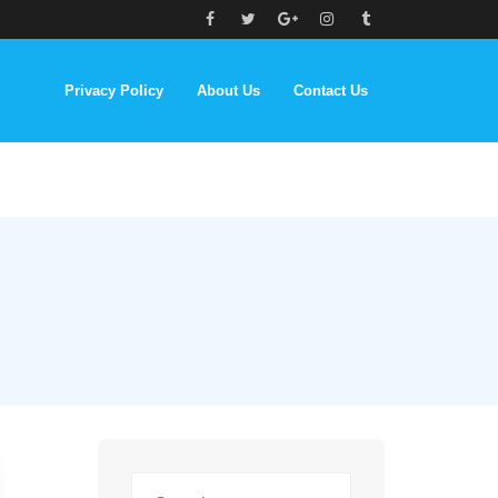
Privacy Policy
About Us
Contact Us