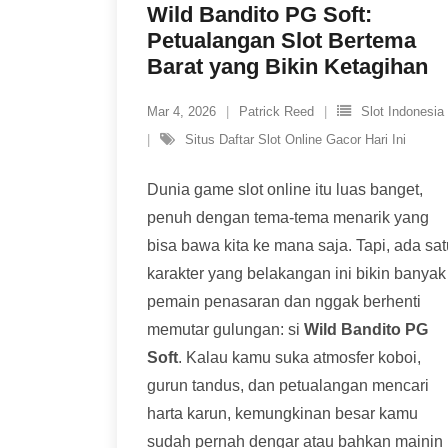
Wild Bandito PG Soft:
Petualangan Slot Bertema
Barat yang Bikin Ketagihan
Mar 4, 2026
Patrick Reed
Slot Indonesia
Situs Daftar Slot Online Gacor Hari Ini
Dunia game slot online itu luas banget,
penuh dengan tema-tema menarik yang
bisa bawa kita ke mana saja. Tapi, ada sat
karakter yang belakangan ini bikin banyak
pemain penasaran dan nggak berhenti
memutar gulungan: si
Wild Bandito PG
Soft
. Kalau kamu suka atmosfer koboi,
gurun tandus, dan petualangan mencari
harta karun, kemungkinan besar kamu
sudah pernah dengar atau bahkan mainin