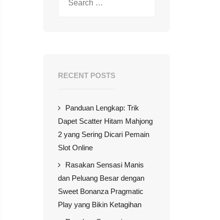
RECENT POSTS
Panduan Lengkap: Trik
Dapet Scatter Hitam Mahjong
2 yang Sering Dicari Pemain
Slot Online
Rasakan Sensasi Manis
dan Peluang Besar dengan
Sweet Bonanza Pragmatic
Play yang Bikin Ketagihan