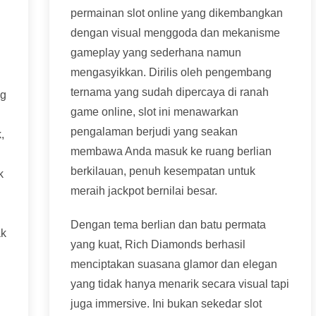
permainan slot online yang dikembangkan
dengan visual menggoda dan mekanisme
gameplay yang sederhana namun
mengasyikkan. Dirilis oleh pengembang
ternama yang sudah dipercaya di ranah
ng
game online, slot ini menawarkan
pengalaman berjudi yang seakan
,
membawa Anda masuk ke ruang berlian
berkilauan, penuh kesempatan untuk
k
meraih jackpot bernilai besar.
Dengan tema berlian dan batu permata
ak
yang kuat, Rich Diamonds berhasil
menciptakan suasana glamor dan elegan
yang tidak hanya menarik secara visual tapi
juga immersive. Ini bukan sekedar slot