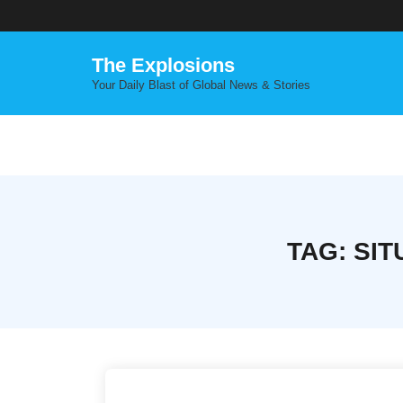
Skip
to
content
The Explosions
Your Daily Blast of Global News & Stories
TAG:
SIT