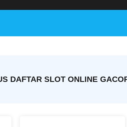
US DAFTAR SLOT ONLINE GACOR 