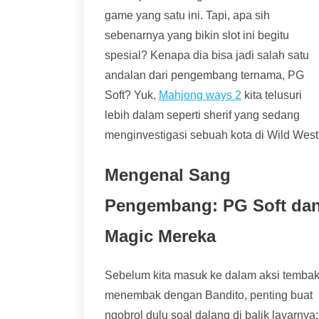
game yang satu ini. Tapi, apa sih
sebenarnya yang bikin slot ini begitu
spesial? Kenapa dia bisa jadi salah satu
andalan dari pengembang ternama, PG
Soft? Yuk,
Mahjong ways 2
kita telusuri
lebih dalam seperti sherif yang sedang
menginvestigasi sebuah kota di Wild West
Mengenal Sang
Pengembang: PG Soft da
Magic Mereka
Sebelum kita masuk ke dalam aksi tembak
menembak dengan Bandito, penting buat
ngobrol dulu soal dalang di balik layarnya: