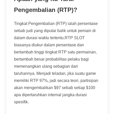
Pengembalian (RTP)?
Tingkat Pengembalian (RTP) ialah persentase
sebab judi yang diputar balik untuk pemain di
dalam durasi waktu tertentu.RTP SLOT
biasanya diukur dalam persentase dan
bertambah tinggi tingkat RTP satu permainan,
bertambah besar probabilitas pelaku bagi
memenangkan ulang sebagian dari
taruhannya. Menjadi teladan, jika suatu game
memiliki RTP 97%, jadi secara teori, partisipan
akan mengembalikan $97 sebab setiap $100
apa dipertaruhkan internal jangka durasi
spesifik.