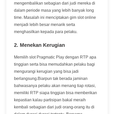
mengembalikan sebagian dari judi mereka di
dalam periode masa yang lebih banyak long
time. Masalah ini menciptakan gim slot online
menjadi lebih besar menarik serta
menghasilkan kepada para pelaku.
2. Menekan Kerugian
Memilih slot Pragmatic Play dengan RTP apa
tinggian serta bisa memudahkan pelaku bagi
mengurangi kerugian yang bisa jadi
berlangsung.Biarpun tak berada jaminan
bahwasanya pelaku akan menang tiap rotasi,
memiliki RTP siapa tinggian bisa memberikan
kepastian kalau partisipan bakal meraih
kembali sebagian dari judi orang-orang itu di