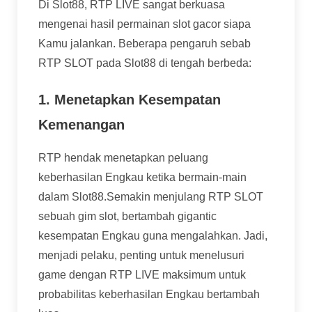
Di Slot88, RTP LIVE sangat berkuasa
mengenai hasil permainan slot gacor siapa
Kamu jalankan. Beberapa pengaruh sebab
RTP SLOT pada Slot88 di tengah berbeda:
1. Menetapkan Kesempatan
Kemenangan
RTP hendak menetapkan peluang
keberhasilan Engkau ketika bermain-main
dalam Slot88.Semakin menjulang RTP SLOT
sebuah gim slot, bertambah gigantic
kesempatan Engkau guna mengalahkan. Jadi,
menjadi pelaku, penting untuk menelusuri
game dengan RTP LIVE maksimum untuk
probabilitas keberhasilan Engkau bertambah