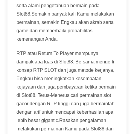
serta alami pengetahuan bermain pada
Slot88.Semakin banyak kali Kamu melakukan
permainan, semakin Engkau akan akrab serta
game dan memperbaiki probabilitas
kemenangan Anda.
RTP atau Return To Player mempunyai
dampak apa luas di Slot88. Bersama mengerti
konsep RTP SLOT dan juga metode kerjanya,
Engkau bisa meningkatkan kesempatan
kejayaan dan juga pembayaran ketika bermain
di Slot88. Terus-Menerus cari permainan slot
gacor dengan RTP tinggi dan juga bermainlah
dengan arif untuk mencapai keberhasilan apa
lebih besar gigantic.Rasakan pengalaman
melakukan permainan Kamu pada Slot88 dan