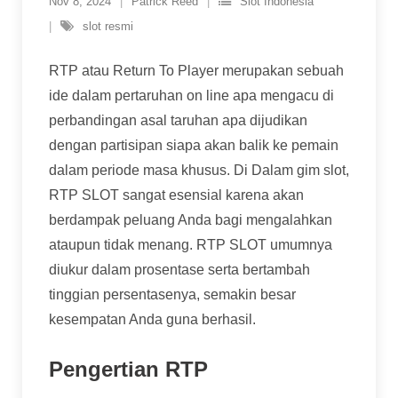
Nov 8, 2024
Patrick Reed
Slot Indonesia
slot resmi
RTP atau Return To Player merupakan sebuah
ide dalam pertaruhan on line apa mengacu di
perbandingan asal taruhan apa dijudikan
dengan partisipan siapa akan balik ke pemain
dalam periode masa khusus. Di Dalam gim slot,
RTP SLOT sangat esensial karena akan
berdampak peluang Anda bagi mengalahkan
ataupun tidak menang. RTP SLOT umumnya
diukur dalam prosentase serta bertambah
tinggian persentasenya, semakin besar
kesempatan Anda guna berhasil.
Pengertian RTP