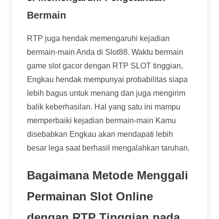
Bermain
RTP juga hendak memengaruhi kejadian
bermain-main Anda di Slot88. Waktu bermain
game slot gacor dengan RTP SLOT tinggian,
Engkau hendak mempunyai probabilitas siapa
lebih bagus untuk menang dan juga mengirim
balik keberhasilan. Hal yang satu ini mampu
memperbaiki kejadian bermain-main Kamu
disebabkan Engkau akan mendapati lebih
besar lega saat berhasil mengalahkan taruhan.
Bagaimana Metode Menggali
Permainan Slot Online
dengan RTP Tinggian pada