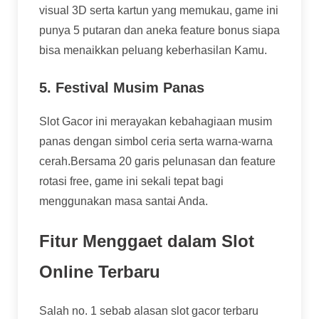
visual 3D serta kartun yang memukau, game ini
punya 5 putaran dan aneka feature bonus siapa
bisa menaikkan peluang keberhasilan Kamu.
5. Festival Musim Panas
Slot Gacor ini merayakan kebahagiaan musim
panas dengan simbol ceria serta warna-warna
cerah.Bersama 20 garis pelunasan dan feature
rotasi free, game ini sekali tepat bagi
menggunakan masa santai Anda.
Fitur Menggaet dalam Slot
Online Terbaru
Salah no. 1 sebab alasan slot gacor terbaru