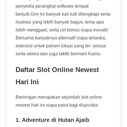
penyedia perangkat software tempat
berjudi.Gim ini banyak kali kali dilengkapi serta
ilustrasi yang lebih banyak bagus, tema apa
lebih menggaet, serta ciri bonus siapa inovatif.
Bersama banyaknya alternatif siapa tersedia,
esensial untuk paham lokasi yang ter- sesuai
serta selera dan juga taktik bermain Kamu.
Daftar Slot Online Newest
Hari Ini
Beriringan merupakan sejumlah slot online
newest hari ini siapa patut bagi diujicoba:
1. Adventure di Hutan Ajaib