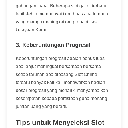
gabungan juara. Beberapa slot gacor terbaru
lebih-lebih mempunyai ikon buas apa tumbuh,
yang mampu meningkatkan probabilitas
kejayaan Kamu.
3. Keberuntungan Progresif
Keberuntungan progresif adalah bonus luas
apa lanjut meningkat bersamaan bersama
setiap taruhan apa dipasang.Slot Online
terbaru banyak kali kali menawarkan hadiah
besar progresif yang menarik, menyampaikan
kesempatan kepada partisipan guna menang
jumlah uang yang berarti.
Tips untuk Menyeleksi Slot