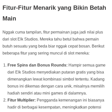
Fitur-Fitur Menarik yang Bikin Betah
Main
Nggak cuma tampilan, fitur permainan juga jadi nilai plus
dari slot Elk Studios. Mereka tahu betul bahwa pemain
butuh sesuatu yang beda biar nggak cepat bosan. Berikut
beberapa fitur yang sering muncul di slot mereka:
Free Spins dan Bonus Rounds:
Hampir semua game
dari Elk Studios menyediakan putaran gratis yang bisa
dimenangkan lewat kombinasi simbol tertentu. Kadang
bonus ini dikemas dengan cara unik, misalnya memilih
hadiah sendiri atau mini games di dalamnya.
Fitur Multiplier:
Pengganda kemenangan ini biasanya
hadir di berbagai kesempatan, meningkatkan potensi