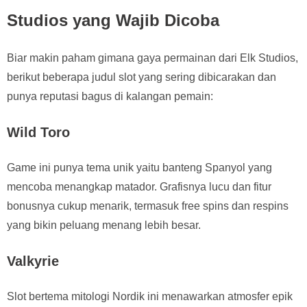
Studios yang Wajib Dicoba
Biar makin paham gimana gaya permainan dari Elk Studios,
berikut beberapa judul slot yang sering dibicarakan dan
punya reputasi bagus di kalangan pemain:
Wild Toro
Game ini punya tema unik yaitu banteng Spanyol yang
mencoba menangkap matador. Grafisnya lucu dan fitur
bonusnya cukup menarik, termasuk free spins dan respins
yang bikin peluang menang lebih besar.
Valkyrie
Slot bertema mitologi Nordik ini menawarkan atmosfer epik