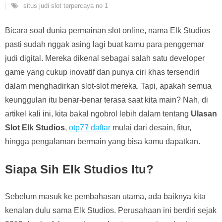
situs judi slot terpercaya no 1
Bicara soal dunia permainan slot online, nama Elk Studios
pasti sudah nggak asing lagi buat kamu para penggemar
judi digital. Mereka dikenal sebagai salah satu developer
game yang cukup inovatif dan punya ciri khas tersendiri
dalam menghadirkan slot-slot mereka. Tapi, apakah semua
keunggulan itu benar-benar terasa saat kita main? Nah, di
artikel kali ini, kita bakal ngobrol lebih dalam tentang
Ulasan
Slot Elk Studios
,
otp77 daftar
mulai dari desain, fitur,
hingga pengalaman bermain yang bisa kamu dapatkan.
Siapa Sih Elk Studios Itu?
Sebelum masuk ke pembahasan utama, ada baiknya kita
kenalan dulu sama Elk Studios. Perusahaan ini berdiri sejak