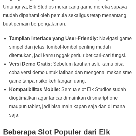
Untungnya, Elk Studios merancang game mereka supaya
mudah dipahami oleh pemula sekaligus tetap menantang
buat pemain berpengalaman.
Tampilan Interface yang User-Friendly:
Navigasi game
simpel dan jelas, tombol-tombol penting mudah
ditemukan, jadi kamu nggak perlu ribet cari-cari fungsi.
Versi Demo Gratis:
Sebelum taruhan asli, kamu bisa
coba versi demo untuk latihan dan mengenal mekanisme
game tanpa risiko kehilangan uang.
Kompatibilitas Mobile:
Semua slot Elk Studios sudah
dioptimalkan agar lancar dimainkan di smartphone
maupun tablet, jadi bisa main kapan saja dan di mana
saja.
Beberapa Slot Populer dari Elk