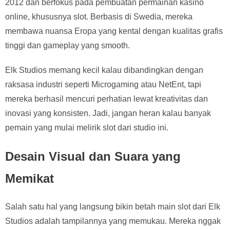
2012 dan berfokus pada pembuatan permainan kasino
online, khususnya slot. Berbasis di Swedia, mereka
membawa nuansa Eropa yang kental dengan kualitas grafis
tinggi dan gameplay yang smooth.
Elk Studios memang kecil kalau dibandingkan dengan
raksasa industri seperti Microgaming atau NetEnt, tapi
mereka berhasil mencuri perhatian lewat kreativitas dan
inovasi yang konsisten. Jadi, jangan heran kalau banyak
pemain yang mulai melirik slot dari studio ini.
Desain Visual dan Suara yang
Memikat
Salah satu hal yang langsung bikin betah main slot dari Elk
Studios adalah tampilannya yang memukau. Mereka nggak