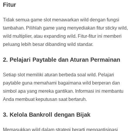
Fitur
Tidak semua game slot menawarkan wild dengan fungsi
tambahan. Pilihlah game yang menyediakan fitur sticky wild,
wild multiplier, atau expanding wild. Fitur-fitur ini memberi
peluang lebih besar dibanding wild standar.
2. Pelajari Paytable dan Aturan Permainan
Setiap slot memiliki aturan berbeda soal wild. Pelajari
paytable guna memahami bagaimana wild berperan dan
simbol apa yang mereka gantikan. Informasi ini membantu
Anda membuat keputusan saat bertaruh.
3. Kelola Bankroll dengan Bijak
Memasukkan wild dalam strategi berarti mengantisipasi