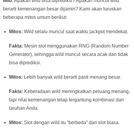
wild
. Apakah wild bisa diprediksi? Apakah muncul wild
berarti kemenangan besar dijamin? Kami akan luruskan
beberapa mitos umum berikut:
Mitos:
Wild selalu muncul saat waktu jackpot mendekat.
Fakta:
Mesin slot menggunakan RNG (Random Number
Generator), sehingga wild muncul secara acak dan tidak
bisa diprediksi.
Mitos:
Lebih banyak wild berarti pasti menang besar.
Fakta:
Keberadaan wild meningkatkan peluang menang,
tapi nilai kemenangan tetap tergantung kombinasi dan
taruhan Anda.
Mitos:
Slot dengan wild itu “berbeda” dari slot biasa.