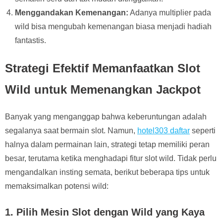
Menggandakan Kemenangan:
Adanya multiplier pada
wild bisa mengubah kemenangan biasa menjadi hadiah
fantastis.
Strategi Efektif Memanfaatkan Slot
Wild untuk Memenangkan Jackpot
Banyak yang menganggap bahwa keberuntungan adalah
segalanya saat bermain slot. Namun,
hotel303 daftar
seperti
halnya dalam permainan lain, strategi tetap memiliki peran
besar, terutama ketika menghadapi fitur slot wild. Tidak perlu
mengandalkan insting semata, berikut beberapa tips untuk
memaksimalkan potensi wild:
1. Pilih Mesin Slot dengan Wild yang Kaya