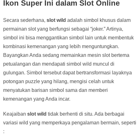
Ikon Super Ini dalam Slot Online
Secara sederhana,
slot wild
adalah simbol khusus dalam
permainan slot yang berfungsi sebagai “joker.” Artinya,
simbol ini bisa menggantikan simbol lain untuk membentuk
kombinasi kemenangan yang lebih menguntungkan.
Bayangkan Anda sedang memainkan mesin slot bertema
petualangan dan mendapati simbol wild muncul di
gulungan. Simbol tersebut dapat bertransformasi layaknya
potongan puzzle yang hilang, mengisi celah untuk
menyatukan barisan simbol sama dan memberi
kemenangan yang Anda incar.
Keajaiban
slot wild
tidak berhenti di situ. Ada berbagai
variasi wild yang memperkaya pengalaman bermain, seperti
: