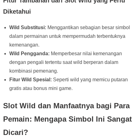
Fitur Tambahan dari Slot Wild yang Perlu
Diketahui
Wild Substitusi:
Menggantikan sebagian besar simbol
dalam permainan untuk mempermudah terbentuknya
kemenangan.
Wild Pengganda:
Memperbesar nilai kemenangan
dengan pengali tertentu saat wild berperan dalam
kombinasi pemenang.
Fitur Wild Spesial:
Seperti wild yang memicu putaran
gratis atau bonus mini game.
Slot Wild dan Manfaatnya bagi Para
Pemain: Mengapa Simbol Ini Sangat
Dicari?