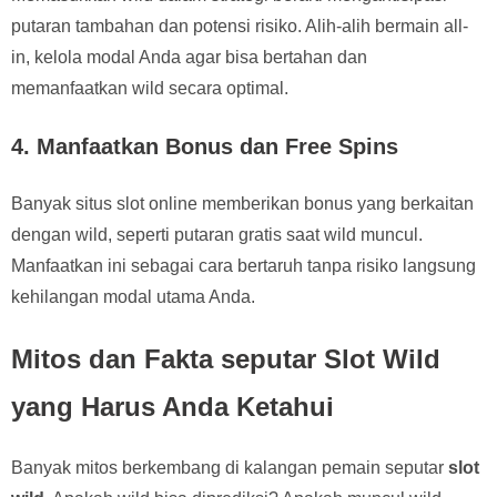
putaran tambahan dan potensi risiko. Alih-alih bermain all-
in, kelola modal Anda agar bisa bertahan dan
memanfaatkan wild secara optimal.
4. Manfaatkan Bonus dan Free Spins
Banyak situs slot online memberikan bonus yang berkaitan
dengan wild, seperti putaran gratis saat wild muncul.
Manfaatkan ini sebagai cara bertaruh tanpa risiko langsung
kehilangan modal utama Anda.
Mitos dan Fakta seputar Slot Wild
yang Harus Anda Ketahui
Banyak mitos berkembang di kalangan pemain seputar
slot