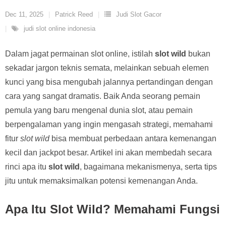
Dec 11, 2025
Patrick Reed
Judi Slot Gacor
judi slot online indonesia
Dalam jagat permainan slot online, istilah
slot wild
bukan
sekadar jargon teknis semata, melainkan sebuah elemen
kunci yang bisa mengubah jalannya pertandingan dengan
cara yang sangat dramatis. Baik Anda seorang pemain
pemula yang baru mengenal dunia slot, atau pemain
berpengalaman yang ingin mengasah strategi, memahami
fitur
slot wild
bisa membuat perbedaan antara kemenangan
kecil dan jackpot besar. Artikel ini akan membedah secara
rinci apa itu
slot wild
, bagaimana mekanismenya, serta tips
jitu untuk memaksimalkan potensi kemenangan Anda.
Apa Itu Slot Wild? Memahami Fungsi