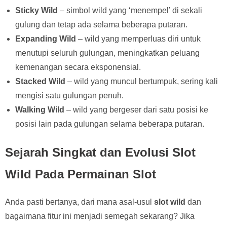
Sticky Wild
– simbol wild yang ‘menempel’ di sekali
gulung dan tetap ada selama beberapa putaran.
Expanding Wild
– wild yang memperluas diri untuk
menutupi seluruh gulungan, meningkatkan peluang
kemenangan secara eksponensial.
Stacked Wild
– wild yang muncul bertumpuk, sering kali
mengisi satu gulungan penuh.
Walking Wild
– wild yang bergeser dari satu posisi ke
posisi lain pada gulungan selama beberapa putaran.
Sejarah Singkat dan Evolusi Slot
Wild Pada Permainan Slot
Anda pasti bertanya, dari mana asal-usul
slot wild
dan
bagaimana fitur ini menjadi semegah sekarang? Jika