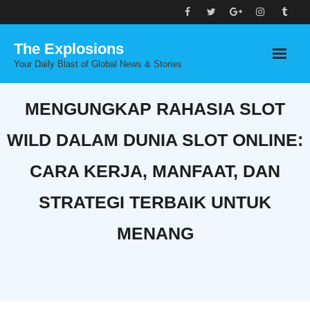
Skip
to
The Explosions
content
Your Daily Blast of Global News & Stories
MENGUNGKAP RAHASIA SLOT
WILD DALAM DUNIA SLOT ONLINE:
CARA KERJA, MANFAAT, DAN
STRATEGI TERBAIK UNTUK
MENANG