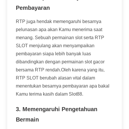
Pembayaran
RTP juga hendak memengaruhi besarnya
pelunasan apa akan Kamu menerima saat
menang. Sebuah permainan slot serta RTP
SLOT menjulang akan menyampaikan
pembayaran siapa lebih banyak luas
dibandingkan dengan permainan slot gacor
bersama RTP rendah.Oleh karena yang itu,
RTP SLOT berubah alasan vital dalam
menentukan besarnya pembayaran apa bakal
Kamu terima kasih dalam Slot88.
3. Memengaruhi Pengetahuan
Bermain