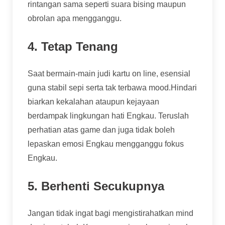
rintangan sama seperti suara bising maupun
obrolan apa mengganggu.
4. Tetap Tenang
Saat bermain-main judi kartu on line, esensial
guna stabil sepi serta tak terbawa mood.Hindari
biarkan kekalahan ataupun kejayaan
berdampak lingkungan hati Engkau. Teruslah
perhatian atas game dan juga tidak boleh
lepaskan emosi Engkau mengganggu fokus
Engkau.
5. Berhenti Secukupnya
Jangan tidak ingat bagi mengistirahatkan mind