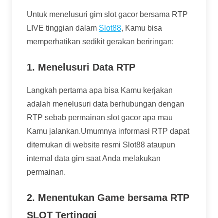
Untuk menelusuri gim slot gacor bersama RTP
LIVE tinggian dalam
Slot88
, Kamu bisa
memperhatikan sedikit gerakan beriringan:
1. Menelusuri Data RTP
Langkah pertama apa bisa Kamu kerjakan
adalah menelusuri data berhubungan dengan
RTP sebab permainan slot gacor apa mau
Kamu jalankan.Umumnya informasi RTP dapat
ditemukan di website resmi Slot88 ataupun
internal data gim saat Anda melakukan
permainan.
2. Menentukan Game bersama RTP
SLOT Tertinggi