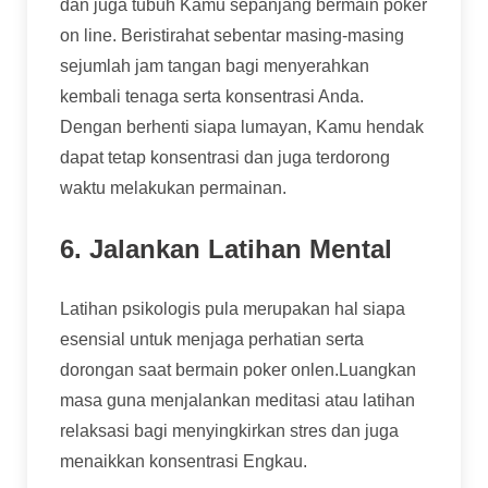
dan juga tubuh Kamu sepanjang bermain poker
on line. Beristirahat sebentar masing-masing
sejumlah jam tangan bagi menyerahkan
kembali tenaga serta konsentrasi Anda.
Dengan berhenti siapa lumayan, Kamu hendak
dapat tetap konsentrasi dan juga terdorong
waktu melakukan permainan.
6. Jalankan Latihan Mental
Latihan psikologis pula merupakan hal siapa
esensial untuk menjaga perhatian serta
dorongan saat bermain poker onlen.Luangkan
masa guna menjalankan meditasi atau latihan
relaksasi bagi menyingkirkan stres dan juga
menaikkan konsentrasi Engkau.