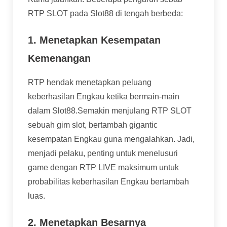
RTP SLOT pada Slot88 di tengah berbeda:
1. Menetapkan Kesempatan
Kemenangan
RTP hendak menetapkan peluang
keberhasilan Engkau ketika bermain-main
dalam Slot88.Semakin menjulang RTP SLOT
sebuah gim slot, bertambah gigantic
kesempatan Engkau guna mengalahkan. Jadi,
menjadi pelaku, penting untuk menelusuri
game dengan RTP LIVE maksimum untuk
probabilitas keberhasilan Engkau bertambah
luas.
2. Menetapkan Besarnya