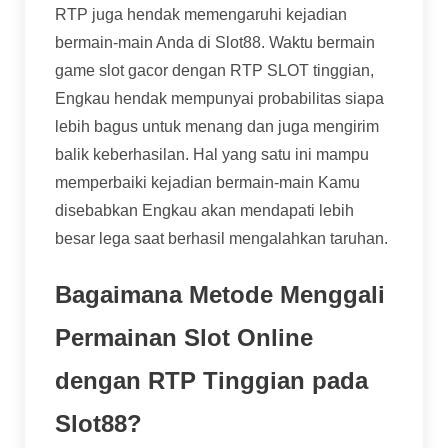
RTP juga hendak memengaruhi kejadian
bermain-main Anda di Slot88. Waktu bermain
game slot gacor dengan RTP SLOT tinggian,
Engkau hendak mempunyai probabilitas siapa
lebih bagus untuk menang dan juga mengirim
balik keberhasilan. Hal yang satu ini mampu
memperbaiki kejadian bermain-main Kamu
disebabkan Engkau akan mendapati lebih
besar lega saat berhasil mengalahkan taruhan.
Bagaimana Metode Menggali
Permainan Slot Online
dengan RTP Tinggian pada
Slot88?