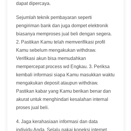
dapat dipercaya.
Sejumlah teknik pembayaran seperti
pengiriman bank dan juga dompet elektronik
biasanya memproses jual beli dengan segera.
2. Pastikan Kamu telah memverifikasi profil
Kamu sebelum mengakukan withdraw.
Verifikasi akun bisa memudahkan
mempercepat process wd Engkau. 3. Periksa
kembali informasi siapa Kamu masukkan waktu
mengakukan deposit ataupun withdraw.
Pastikan kabar yang Kamu berikan benar dan
akurat untuk menghindari kesalahan internal
proses jual beli.
4. Jaga kerahasiaan informasi dan data
individu Anda. Selalu pakai koneksi internet