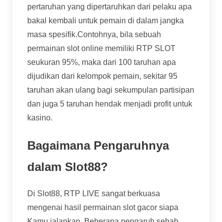
pertaruhan yang dipertaruhkan dari pelaku apa
bakal kembali untuk pemain di dalam jangka
masa spesifik.Contohnya, bila sebuah
permainan slot online memiliki RTP SLOT
seukuran 95%, maka dari 100 taruhan apa
dijudikan dari kelompok pemain, sekitar 95
taruhan akan ulang bagi sekumpulan partisipan
dan juga 5 taruhan hendak menjadi profit untuk
kasino.
Bagaimana Pengaruhnya
dalam Slot88?
Di Slot88, RTP LIVE sangat berkuasa
mengenai hasil permainan slot gacor siapa
Kamu jalankan. Beberapa pengaruh sebab