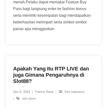
meriah.Pelaku dapat memakai Feature Buy
Pass bagi langsung enter ke fashion bonus
serta memiliki kesempatan bagi mendapatkan
keberhasilan melimpah serta simbol-simbol
panas apa menggiurkan.
Apakah Yang Itu RTP LIVE dan
juga Gimana Pengaruhnya di
Slot88?
Nov 8, 2024
Patrick Reed
Slot Indonesia
slot resmi