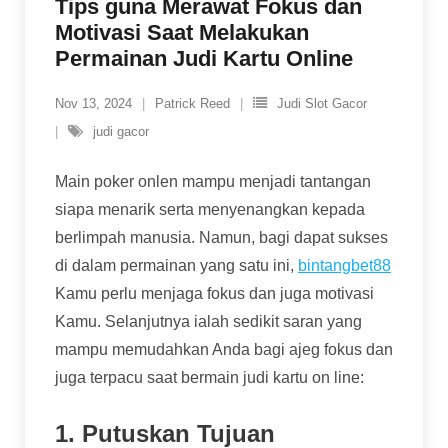
Tips guna Merawat Fokus dan
Motivasi Saat Melakukan
Permainan Judi Kartu Online
Nov 13, 2024
Patrick Reed
Judi Slot Gacor
judi gacor
Main poker onlen mampu menjadi tantangan
siapa menarik serta menyenangkan kepada
berlimpah manusia. Namun, bagi dapat sukses
di dalam permainan yang satu ini,
bintangbet88
Kamu perlu menjaga fokus dan juga motivasi
Kamu. Selanjutnya ialah sedikit saran yang
mampu memudahkan Anda bagi ajeg fokus dan
juga terpacu saat bermain judi kartu on line:
1. Putuskan Tujuan