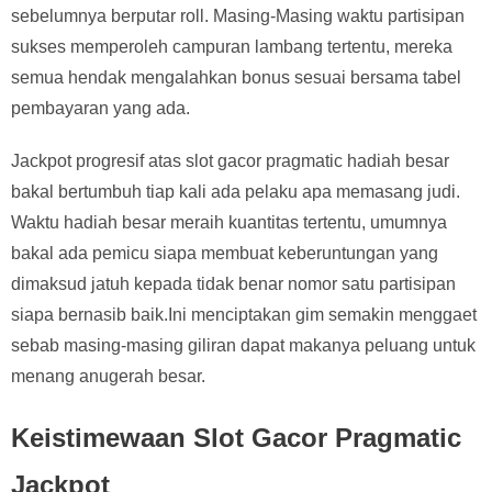
sebelumnya berputar roll. Masing-Masing waktu partisipan
sukses memperoleh campuran lambang tertentu, mereka
semua hendak mengalahkan bonus sesuai bersama tabel
pembayaran yang ada.
Jackpot progresif atas slot gacor pragmatic hadiah besar
bakal bertumbuh tiap kali ada pelaku apa memasang judi.
Waktu hadiah besar meraih kuantitas tertentu, umumnya
bakal ada pemicu siapa membuat keberuntungan yang
dimaksud jatuh kepada tidak benar nomor satu partisipan
siapa bernasib baik.Ini menciptakan gim semakin menggaet
sebab masing-masing giliran dapat makanya peluang untuk
menang anugerah besar.
Keistimewaan Slot Gacor Pragmatic
Jackpot