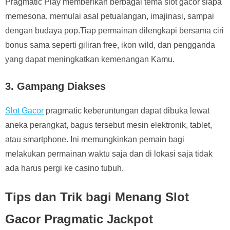
Pragmatic Play memberikan berbagai tema slot gacor siapa
memesona, memulai asal petualangan, imajinasi, sampai
dengan budaya pop.Tiap permainan dilengkapi bersama ciri
bonus sama seperti giliran free, ikon wild, dan pengganda
yang dapat meningkatkan kemenangan Kamu.
3. Gampang Diakses
Slot Gacor
pragmatic keberuntungan dapat dibuka lewat
aneka perangkat, bagus tersebut mesin elektronik, tablet,
atau smartphone. Ini memungkinkan pemain bagi
melakukan permainan waktu saja dan di lokasi saja tidak
ada harus pergi ke casino tubuh.
Tips dan Trik bagi Menang Slot
Gacor Pragmatic Jackpot