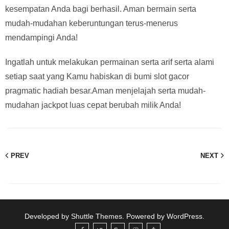
kesempatan Anda bagi berhasil. Aman bermain serta
mudah-mudahan keberuntungan terus-menerus
mendampingi Anda!
Ingatlah untuk melakukan permainan serta arif serta alami
setiap saat yang Kamu habiskan di bumi slot gacor
pragmatic hadiah besar.Aman menjelajah serta mudah-
mudahan jackpot luas cepat berubah milik Anda!
PREV
NEXT
Developed by
Shuttle Themes
. Powered by
WordPress
.