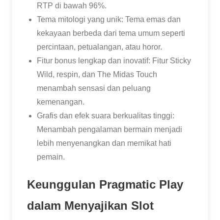
RTP di bawah 96%.
Tema mitologi yang unik: Tema emas dan
kekayaan berbeda dari tema umum seperti
percintaan, petualangan, atau horor.
Fitur bonus lengkap dan inovatif: Fitur Sticky
Wild, respin, dan The Midas Touch
menambah sensasi dan peluang
kemenangan.
Grafis dan efek suara berkualitas tinggi:
Menambah pengalaman bermain menjadi
lebih menyenangkan dan memikat hati
pemain.
Keunggulan Pragmatic Play
dalam Menyajikan Slot