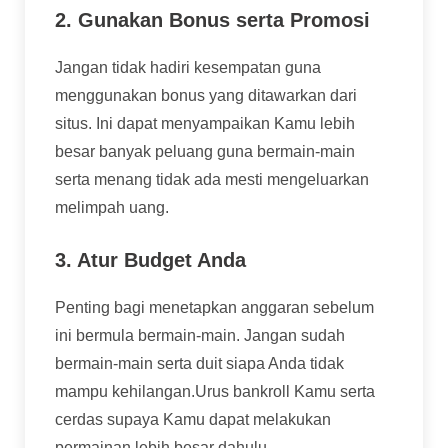
2. Gunakan Bonus serta Promosi
Jangan tidak hadiri kesempatan guna
menggunakan bonus yang ditawarkan dari
situs. Ini dapat menyampaikan Kamu lebih
besar banyak peluang guna bermain-main
serta menang tidak ada mesti mengeluarkan
melimpah uang.
3. Atur Budget Anda
Penting bagi menetapkan anggaran sebelum
ini bermula bermain-main. Jangan sudah
bermain-main serta duit siapa Anda tidak
mampu kehilangan.Urus bankroll Kamu serta
cerdas supaya Kamu dapat melakukan
permainan lebih besar dahulu.