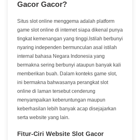
Gacor Gacor?
Situs slot online menggema adalah platform
game slot online di internet siapa dikenal punya
tingkat kemenangan yang tinggi.Istilah berbunyi
nyaring independen bermunculan asal istilah
internal bahasa Negara Indonesia yang
bermakna sering berbunyi ataupun banyak kali
memberikan buah. Dalam konteks game slot,
ini bermakna bahwasanya perangkat slot
online di laman tersebut cenderung
menyampaikan keberuntungan maupun
keberhasilan lebih banyak acap disejajarkan
serta website yang lain.
Fitur-Ciri Website Slot Gacor