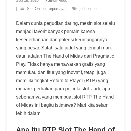
Sep 18, 2025
Patrick Reed
Slot Online Terpercaya
judi online
Dalam dunia perjudian daring, mesin slot selalu
menjadi favorit banyak pemain karena
kesederhanaan dan potensi keuntungannya
yang besar. Salah satu judul yang tengah naik
daun adalah The Hand of Midas dari Pragmatic
Play. Tidak hanya menawarkan grafis yang
memukau dan fitur yang inovatif, tetapi juga
memiliki tingkat Return to Player (RTP) yang
menarik perhatian para pecinta slot. Jadi, apa
sebenarnya yang membuat slot RTP The Hand
of Midas ini begitu istimewa? Mari kita selami
lebih dalam!
Apa Itu RTP Slot The Hand of