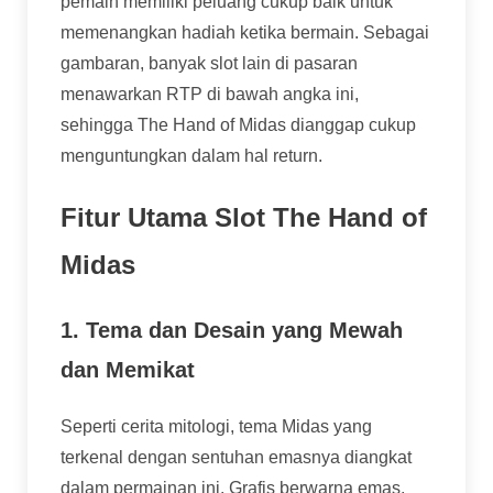
pemain memiliki peluang cukup baik untuk
memenangkan hadiah ketika bermain. Sebagai
gambaran, banyak slot lain di pasaran
menawarkan RTP di bawah angka ini,
sehingga The Hand of Midas dianggap cukup
menguntungkan dalam hal return.
Fitur Utama Slot The Hand of
Midas
1. Tema dan Desain yang Mewah
dan Memikat
Seperti cerita mitologi, tema Midas yang
terkenal dengan sentuhan emasnya diangkat
dalam permainan ini. Grafis berwarna emas,