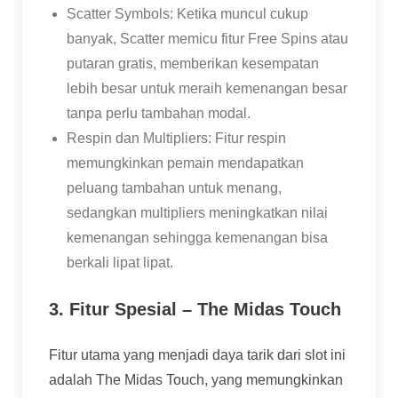
Scatter Symbols: Ketika muncul cukup
banyak, Scatter memicu fitur Free Spins atau
putaran gratis, memberikan kesempatan
lebih besar untuk meraih kemenangan besar
tanpa perlu tambahan modal.
Respin dan Multipliers: Fitur respin
memungkinkan pemain mendapatkan
peluang tambahan untuk menang,
sedangkan multipliers meningkatkan nilai
kemenangan sehingga kemenangan bisa
berkali lipat lipat.
3. Fitur Spesial – The Midas Touch
Fitur utama yang menjadi daya tarik dari slot ini
adalah The Midas Touch, yang memungkinkan