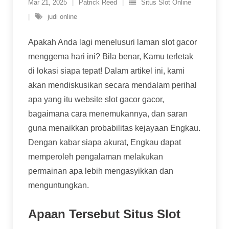
Mar 21, 2025
Patrick Reed
Situs Slot Online
judi online
Apakah Anda lagi menelusuri laman slot gacor
menggema hari ini? Bila benar, Kamu terletak
di lokasi siapa tepat! Dalam artikel ini, kami
akan mendiskusikan secara mendalam perihal
apa yang itu website slot gacor gacor,
bagaimana cara menemukannya, dan saran
guna menaikkan probabilitas kejayaan Engkau.
Dengan kabar siapa akurat, Engkau dapat
memperoleh pengalaman melakukan
permainan apa lebih mengasyikkan dan
menguntungkan.
Apaan Tersebut Situs Slot