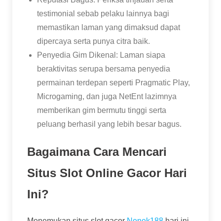
testimonial sebab pelaku lainnya bagi
memastikan laman yang dimaksud dapat
dipercaya serta punya citra baik.
Penyedia Gim Dikenal: Laman siapa
beraktivitas serupa bersama penyedia
permainan terdepan seperti Pragmatic Play,
Microgaming, dan juga NetEnt lazimnya
memberikan gim bermutu tinggi serta
peluang berhasil yang lebih besar bagus.
Bagaimana Cara Mencari
Situs Slot Online Gacor Hari
Ini?
Menemukan situs slot gacor
Nenek188
hari ini