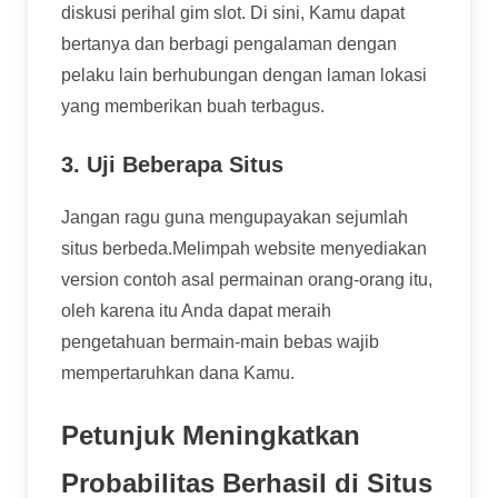
diskusi perihal gim slot. Di sini, Kamu dapat
bertanya dan berbagi pengalaman dengan
pelaku lain berhubungan dengan laman lokasi
yang memberikan buah terbagus.
3. Uji Beberapa Situs
Jangan ragu guna mengupayakan sejumlah
situs berbeda.Melimpah website menyediakan
version contoh asal permainan orang-orang itu,
oleh karena itu Anda dapat meraih
pengetahuan bermain-main bebas wajib
mempertaruhkan dana Kamu.
Petunjuk Meningkatkan
Probabilitas Berhasil di Situs