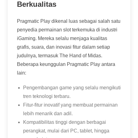
Berkualitas
Pragmatic Play dikenal luas sebagai salah satu
penyedia permainan slot terkemuka di industri
iGaming. Mereka selalu menjaga kualitas
grafis, suara, dan inovasi fitur dalam setiap
judulnya, termasuk The Hand of Midas.
Beberapa keunggulan Pragmatic Play antara
lain:
Pengembangan game yang selalu mengikuti
tren teknologi terbaru.
Fitur-fitur inovatif yang membuat permainan
lebih menarik dan adil.
Kompatibilitas tinggi dengan berbagai
perangkat, mulai dari PC, tablet, hingga