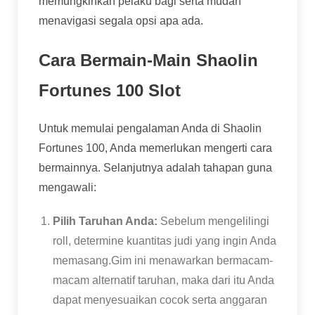
memungkinkan pelaku bagi serta mudah
menavigasi segala opsi apa ada.
Cara Bermain-Main Shaolin
Fortunes 100 Slot
Untuk memulai pengalaman Anda di Shaolin
Fortunes 100, Anda memerlukan mengerti cara
bermainnya. Selanjutnya adalah tahapan guna
mengawali:
Pilih Taruhan Anda:
Sebelum mengelilingi
roll, determine kuantitas judi yang ingin Anda
memasang.Gim ini menawarkan bermacam-
macam alternatif taruhan, maka dari itu Anda
dapat menyesuaikan cocok serta anggaran