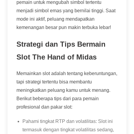
pemain untuk mengubah simbol tertentu
menjadi simbol emas yang bernilai tinggi. Saat
mode ini aktif, peluang mendapatkan
kemenangan besar pun makin terbuka lebar!
Strategi dan Tips Bermain
Slot The Hand of Midas
Memainkan slot adalah tentang keberuntungan,
tapi strategi tertentu bisa membantu
meningkatkan peluang kamu untuk menang.
Berikut beberapa tips dari para pemain
profesional dan pakar slot:
Pahami tingkat RTP dan volatilitas: Slot ini
termasuk dengan tingkat volatilitas sedang,