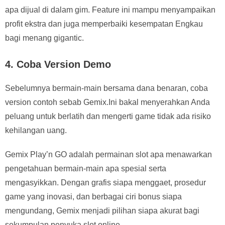
apa dijual di dalam gim. Feature ini mampu menyampaikan
profit ekstra dan juga memperbaiki kesempatan Engkau
bagi menang gigantic.
4. Coba Version Demo
Sebelumnya bermain-main bersama dana benaran, coba
version contoh sebab Gemix.Ini bakal menyerahkan Anda
peluang untuk berlatih dan mengerti game tidak ada risiko
kehilangan uang.
Gemix Play’n GO adalah permainan slot apa menawarkan
pengetahuan bermain-main apa spesial serta
mengasyikkan. Dengan grafis siapa menggaet, prosedur
game yang inovasi, dan berbagai ciri bonus siapa
mengundang, Gemix menjadi pilihan siapa akurat bagi
sekumpulan penyuka slot online.