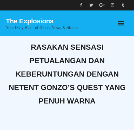
Skip
to
The Explosions
content
Your Daily Blast of Global News & Stories
RASAKAN SENSASI
PETUALANGAN DAN
KEBERUNTUNGAN DENGAN
NETENT GONZO’S QUEST YANG
PENUH WARNA