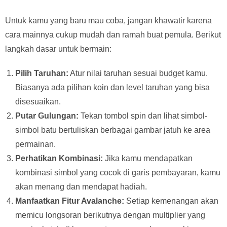
Untuk kamu yang baru mau coba, jangan khawatir karena
cara mainnya cukup mudah dan ramah buat pemula. Berikut
langkah dasar untuk bermain:
Pilih Taruhan:
Atur nilai taruhan sesuai budget kamu.
Biasanya ada pilihan koin dan level taruhan yang bisa
disesuaikan.
Putar Gulungan:
Tekan tombol spin dan lihat simbol-
simbol batu bertuliskan berbagai gambar jatuh ke area
permainan.
Perhatikan Kombinasi:
Jika kamu mendapatkan
kombinasi simbol yang cocok di garis pembayaran, kamu
akan menang dan mendapat hadiah.
Manfaatkan Fitur Avalanche:
Setiap kemenangan akan
memicu longsoran berikutnya dengan multiplier yang