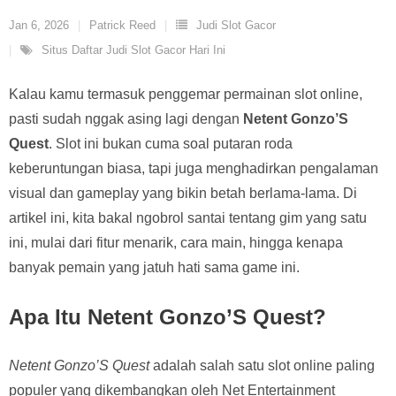
Jan 6, 2026
Patrick Reed
Judi Slot Gacor
Situs Daftar Judi Slot Gacor Hari Ini
Kalau kamu termasuk penggemar permainan slot online,
pasti sudah nggak asing lagi dengan
Netent Gonzo’S
Quest
. Slot ini bukan cuma soal putaran roda
keberuntungan biasa, tapi juga menghadirkan pengalaman
visual dan gameplay yang bikin betah berlama-lama. Di
artikel ini, kita bakal ngobrol santai tentang gim yang satu
ini, mulai dari fitur menarik, cara main, hingga kenapa
banyak pemain yang jatuh hati sama game ini.
Apa Itu Netent Gonzo’S Quest?
Netent Gonzo’S Quest
adalah salah satu slot online paling
populer yang dikembangkan oleh Net Entertainment