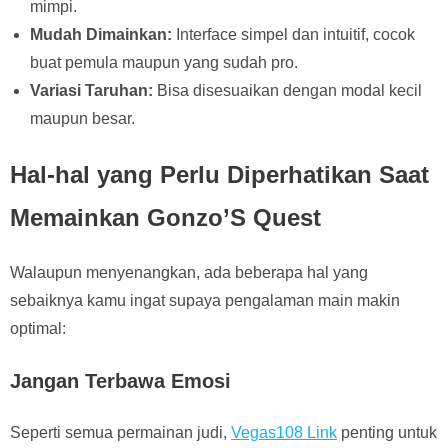
mimpi.
Mudah Dimainkan:
Interface simpel dan intuitif, cocok
buat pemula maupun yang sudah pro.
Variasi Taruhan:
Bisa disesuaikan dengan modal kecil
maupun besar.
Hal-hal yang Perlu Diperhatikan Saat
Memainkan Gonzo’S Quest
Walaupun menyenangkan, ada beberapa hal yang
sebaiknya kamu ingat supaya pengalaman main makin
optimal:
Jangan Terbawa Emosi
Seperti semua permainan judi,
Vegas108 Link
penting untuk