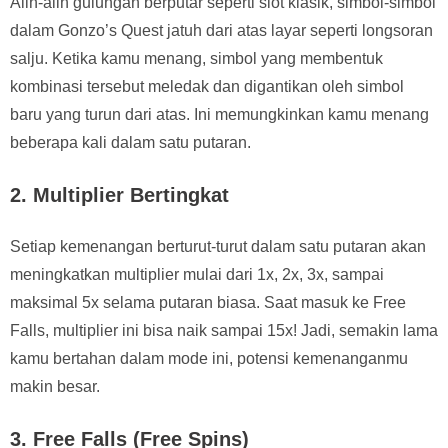
Alih-alih gulungan berputar seperti slot klasik, simbol-simbol
dalam Gonzo’s Quest jatuh dari atas layar seperti longsoran
salju. Ketika kamu menang, simbol yang membentuk
kombinasi tersebut meledak dan digantikan oleh simbol
baru yang turun dari atas. Ini memungkinkan kamu menang
beberapa kali dalam satu putaran.
2. Multiplier Bertingkat
Setiap kemenangan berturut-turut dalam satu putaran akan
meningkatkan multiplier mulai dari 1x, 2x, 3x, sampai
maksimal 5x selama putaran biasa. Saat masuk ke Free
Falls, multiplier ini bisa naik sampai 15x! Jadi, semakin lama
kamu bertahan dalam mode ini, potensi kemenanganmu
makin besar.
3. Free Falls (Free Spins)