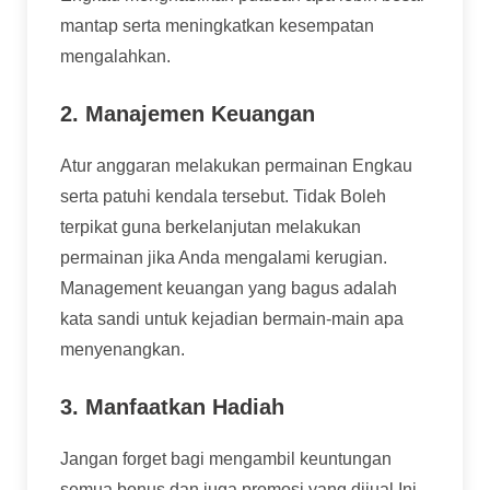
mantap serta meningkatkan kesempatan
mengalahkan.
2. Manajemen Keuangan
Atur anggaran melakukan permainan Engkau
serta patuhi kendala tersebut. Tidak Boleh
terpikat guna berkelanjutan melakukan
permainan jika Anda mengalami kerugian.
Management keuangan yang bagus adalah
kata sandi untuk kejadian bermain-main apa
menyenangkan.
3. Manfaatkan Hadiah
Jangan forget bagi mengambil keuntungan
semua bonus dan juga promosi yang dijual.Ini