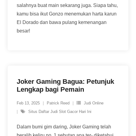
salahnya buat main sekarang juga. Siapa tahu,
kamu bisa ikut Gonzo menemukan harta karun
El Dorado dan bawa pulang kemenangan
besar!
Joker Gaming Bagua: Petunjuk
Lengkap bagi Pemain
Feb 13, 2025
Patrick Reed
Judi Online
Situs Daftar Judi Slot Gacor Hari Ini
Dalam bumi gim daring, Joker Gaming telah
beralih keliru no. 1 sebutan apa ter- diketahui,