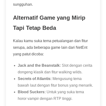
sungguhan.
Alternatif Game yang Mirip
Tapi Tetap Beda
Kalau kamu suka tema petualangan dan fitur
serupa, ada beberapa game lain dari NetEnt
yang patut dicoba:
Jack and the Beanstalk:
Slot dengan cerita
dongeng klasik dan fitur walking wilds.
Secrets of Atlantis:
Mengusung tema
bawah laut dengan fitur bonus yang menarik.
Blood Suckers:
Untuk yang suka tema
horor vampir dengan RTP tinggi.