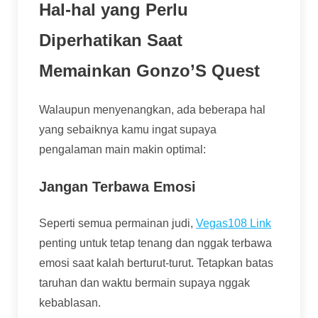
Hal-hal yang Perlu
Diperhatikan Saat
Memainkan Gonzo’S Quest
Walaupun menyenangkan, ada beberapa hal
yang sebaiknya kamu ingat supaya
pengalaman main makin optimal:
Jangan Terbawa Emosi
Seperti semua permainan judi,
Vegas108 Link
penting untuk tetap tenang dan nggak terbawa
emosi saat kalah berturut-turut. Tetapkan batas
taruhan dan waktu bermain supaya nggak
kebablasan.