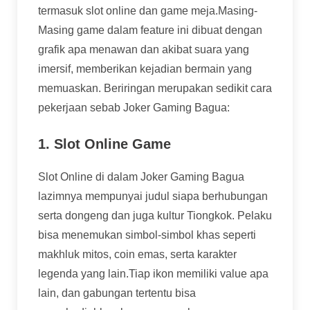
termasuk slot online dan game meja.Masing-
Masing game dalam feature ini dibuat dengan
grafik apa menawan dan akibat suara yang
imersif, memberikan kejadian bermain yang
memuaskan. Beriringan merupakan sedikit cara
pekerjaan sebab Joker Gaming Bagua:
1. Slot Online Game
Slot Online di dalam Joker Gaming Bagua
lazimnya mempunyai judul siapa berhubungan
serta dongeng dan juga kultur Tiongkok. Pelaku
bisa menemukan simbol-simbol khas seperti
makhluk mitos, coin emas, serta karakter
legenda yang lain.Tiap ikon memiliki value apa
lain, dan gabungan tertentu bisa