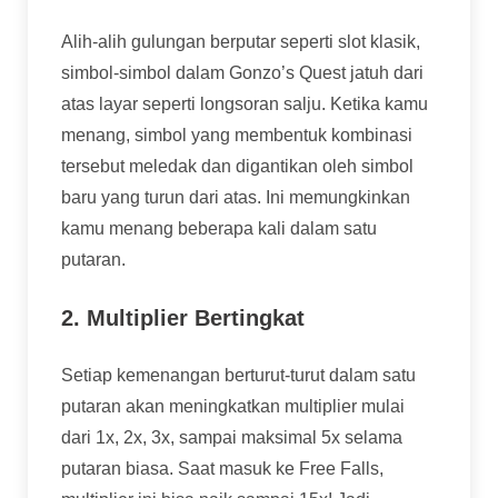
Alih-alih gulungan berputar seperti slot klasik,
simbol-simbol dalam Gonzo’s Quest jatuh dari
atas layar seperti longsoran salju. Ketika kamu
menang, simbol yang membentuk kombinasi
tersebut meledak dan digantikan oleh simbol
baru yang turun dari atas. Ini memungkinkan
kamu menang beberapa kali dalam satu
putaran.
2. Multiplier Bertingkat
Setiap kemenangan berturut-turut dalam satu
putaran akan meningkatkan multiplier mulai
dari 1x, 2x, 3x, sampai maksimal 5x selama
putaran biasa. Saat masuk ke Free Falls,