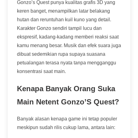
Gonzo’s Quest punya kualitas grafis 3D yang
keren banget, menampilkan latar belakang
hutan dan reruntuhan kuil kuno yang detail.
Karakter Gonzo sendiri tampil lucu dan
ekspresif, kadang-kadang memberi reaksi saat
kamu menang besar. Musik dan efek suara juga
dibuat sedemikian rupa supaya suasana
petualangan terasa nyata tanpa mengganggu
konsentrasi saat main.
Kenapa Banyak Orang Suka
Main Netent Gonzo’S Quest?
Banyak alasan kenapa game ini tetap populer
meskipun sudah rilis cukup lama, antara lain: