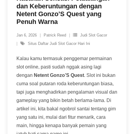
dan Keberuntungan dengan
Netent Gonzo’S Quest yang
Penuh Warna
Jan 6, 2026
Patrick Reed
Judi Slot Gacor
Situs Daftar Judi Slot Gacor Hari Ini
Kalau kamu termasuk penggemar permainan
slot online, pasti sudah nggak asing lagi
dengan
Netent Gonzo’S Quest
. Slot ini bukan
cuma soal putaran roda keberuntungan biasa,
tapi juga menghadirkan pengalaman visual dan
gameplay yang bikin betah berlama-lama. Di
artikel ini, kita bakal ngobrol santai tentang gim
yang satu ini, mulai dari fitur menarik, cara
main, hingga kenapa banyak pemain yang
jatuh hati sama game ini.