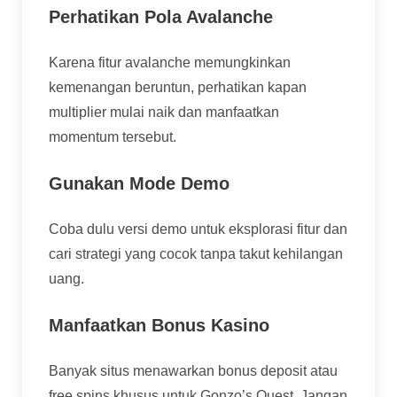
Perhatikan Pola Avalanche
Karena fitur avalanche memungkinkan
kemenangan beruntun, perhatikan kapan
multiplier mulai naik dan manfaatkan
momentum tersebut.
Gunakan Mode Demo
Coba dulu versi demo untuk eksplorasi fitur dan
cari strategi yang cocok tanpa takut kehilangan
uang.
Manfaatkan Bonus Kasino
Banyak situs menawarkan bonus deposit atau
free spins khusus untuk Gonzo’s Quest. Jangan