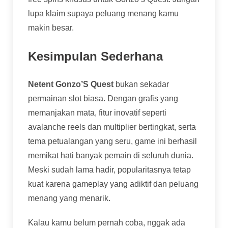
lupa klaim supaya peluang menang kamu
makin besar.
Kesimpulan Sederhana
Netent Gonzo’S Quest
bukan sekadar
permainan slot biasa. Dengan grafis yang
memanjakan mata, fitur inovatif seperti
avalanche reels dan multiplier bertingkat, serta
tema petualangan yang seru, game ini berhasil
memikat hati banyak pemain di seluruh dunia.
Meski sudah lama hadir, popularitasnya tetap
kuat karena gameplay yang adiktif dan peluang
menang yang menarik.
Kalau kamu belum pernah coba, nggak ada