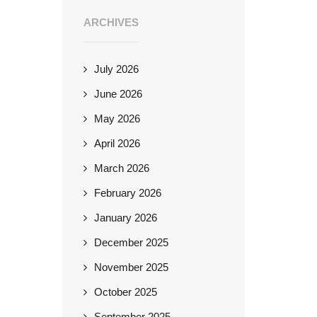
ARCHIVES
July 2026
June 2026
May 2026
April 2026
March 2026
February 2026
n
January 2026
December 2025
November 2025
October 2025
September 2025