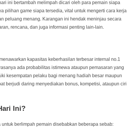
n hari ini bertambah melimpah dicari oleh para pemain siapa
 pilihan game siapa tersedia, vital untuk mengerti cara kerja
aikkan peluang menang. Karangan ini hendak meninjau secara
aran, rencana, dan juga informasi penting lain-lain.
enawarkan kapasitas keberhasilan terbesar internal no.1
ahwasanya ada probabilitas istimewa ataupun pemasaran yang
baiki kesempatan pelaku bagi menang hadiah besar maupun
pat berjudi daring menyediakan bonus, kompetisi, ataupun ciri
ari Ini?
na untuk berlimpah pemain disebabkan beberapa sebab: