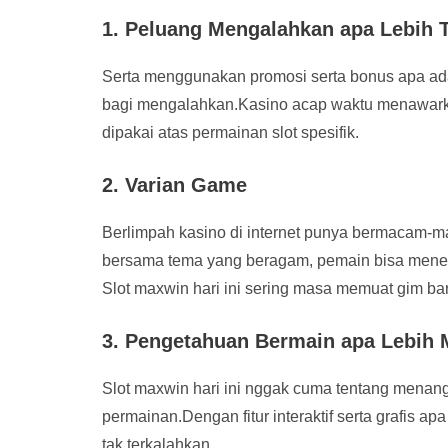
1. Peluang Mengalahkan apa Lebih 
Serta menggunakan promosi serta bonus apa ad
bagi mengalahkan.Kasino acap waktu menawar
dipakai atas permainan slot spesifik.
2. Varian Game
Berlimpah kasino di internet punya bermacam-ma
bersama tema yang beragam, pemain bisa mene
Slot maxwin hari ini sering masa memuat gim ba
3. Pengetahuan Bermain apa Lebih
Slot maxwin hari ini nggak cuma tentang mena
permainan.Dengan fitur interaktif serta grafis
tak terkalahkan.