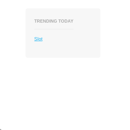
TRENDING TODAY
Slot