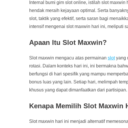
Internal bumi gim slot online, istilah slot maxwi
hendak meraih kejayaan optimal. Serta banyaknya
slot, taktik yang efektif, serta saran bagi men
intensif mengenai slot maxwin hari ini, meliputi s
Apaan Itu Slot Maxwin?
Slot maxwin mengacu atas permainan
slot
yang m
rotasi. Dalam konteks hari ini, ini bermakna b
berfungsi di hari spesifik yang mampu memper
bonus luas yang lain. Setiap hari, melimpah tem
khusus yang dapat dimanfaatkan dari partisipan.
Kenapa Memilih Slot Maxwin H
Slot maxwin hari ini menjadi alternatif memeso