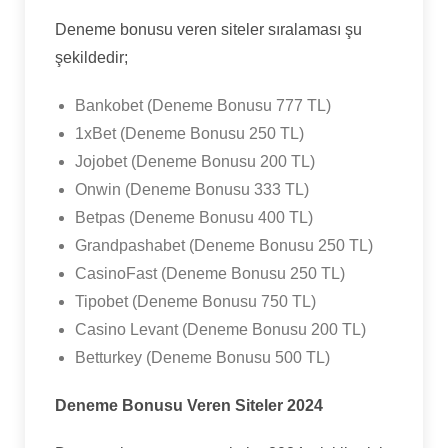
Deneme bonusu veren siteler sıralaması şu
şekildedir;
Bankobet (Deneme Bonusu 777 TL)
1xBet (Deneme Bonusu 250 TL)
Jojobet (Deneme Bonusu 200 TL)
Onwin (Deneme Bonusu 333 TL)
Betpas (Deneme Bonusu 400 TL)
Grandpashabet (Deneme Bonusu 250 TL)
CasinoFast (Deneme Bonusu 250 TL)
Tipobet (Deneme Bonusu 750 TL)
Casino Levant (Deneme Bonusu 200 TL)
Betturkey (Deneme Bonusu 500 TL)
Deneme Bonusu Veren Siteler 2024