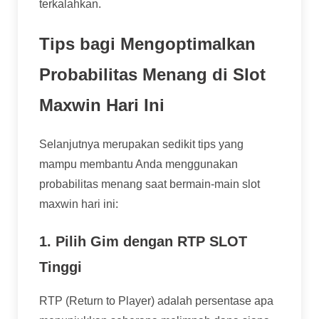
terkalahkan.
Tips bagi Mengoptimalkan
Probabilitas Menang di Slot
Maxwin Hari Ini
Selanjutnya merupakan sedikit tips yang
mampu membantu Anda menggunakan
probabilitas menang saat bermain-main slot
maxwin hari ini:
1. Pilih Gim dengan RTP SLOT
Tinggi
RTP (Return to Player) adalah persentase apa