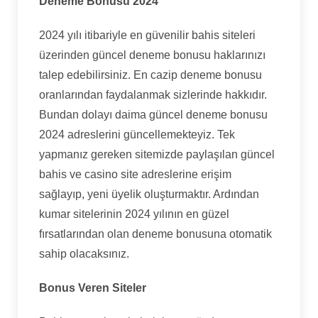
Deneme Bonusu 2024
2024 yılı itibariyle en güvenilir bahis siteleri
üzerinden güncel deneme bonusu haklarınızı
talep edebilirsiniz. En cazip deneme bonusu
oranlarından faydalanmak sizlerinde hakkıdır.
Bundan dolayı daima güncel deneme bonusu
2024 adreslerini güncellemekteyiz. Tek
yapmanız gereken sitemizde paylaşılan güncel
bahis ve casino site adreslerine erişim
sağlayıp, yeni üyelik oluşturmaktır. Ardından
kumar sitelerinin 2024 yılının en güzel
fırsatlarından olan deneme bonusuna otomatik
sahip olacaksınız.
Bonus Veren Siteler