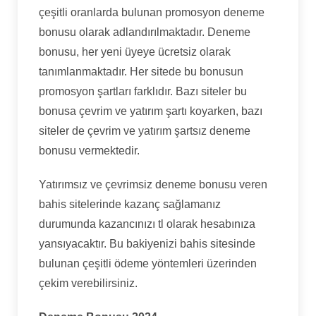
çeşitli oranlarda bulunan promosyon deneme
bonusu olarak adlandırılmaktadır. Deneme
bonusu, her yeni üyeye ücretsiz olarak
tanımlanmaktadır. Her sitede bu bonusun
promosyon şartları farklıdır. Bazı siteler bu
bonusa çevrim ve yatırım şartı koyarken, bazı
siteler de çevrim ve yatırım şartsız deneme
bonusu vermektedir.
Yatırımsız ve çevrimsiz deneme bonusu veren
bahis sitelerinde kazanç sağlamanız
durumunda kazancınızı tl olarak hesabınıza
yansıyacaktır. Bu bakiyenizi bahis sitesinde
bulunan çeşitli ödeme yöntemleri üzerinden
çekim verebilirsiniz.