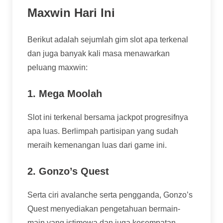
Maxwin Hari Ini
Berikut adalah sejumlah gim slot apa terkenal
dan juga banyak kali masa menawarkan
peluang maxwin:
1. Mega Moolah
Slot ini terkenal bersama jackpot progresifnya
apa luas. Berlimpah partisipan yang sudah
meraih kemenangan luas dari game ini.
2. Gonzo’s Quest
Serta ciri avalanche serta pengganda, Gonzo’s
Quest menyediakan pengetahuan bermain-
main yang istimewa dan juga kesempatan