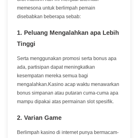
memesona untuk berlimpah pemain
disebabkan beberapa sebab:
1. Peluang Mengalahkan apa Lebih
Tinggi
Serta menggunakan promosi serta bonus apa
ada, partisipan dapat meningkatkan
kesempatan mereka semua bagi
mengalahkan.Kasino acap waktu menawarkan
bonus simpanan atau putaran cuma-cuma apa
mampu dipakai atas permainan slot spesifik.
2. Varian Game
Berlimpah kasino di internet punya bermacam-