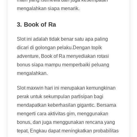
mengalahkan siapa menarik.
3. Book of Ra
Slot ini adalah tidak benar satu apa paling
dicari di golongan pelaku.Dengan topik
adventure, Book of Ra menyediakan rotasi
bonus siapa mampu memperbaiki peluang
mengalahkan.
Slot maxwin hari ini merupakan kemungkinan
perak untuk sekumpulan partisipan bagi
mendapatkan keberhasilan gigantic. Bersama
mengerti cara aktivitas gim, menggunakan
bonus, dan juga menggunakan rencana yang
tepat, Engkau dapat meningkatkan probabilitas