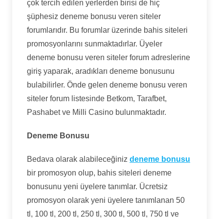
çok tercih edilen yerlerden birisi de hiç
şüphesiz deneme bonusu veren siteler
forumlarıdır. Bu forumlar üzerinde bahis siteleri
promosyonlarını sunmaktadırlar. Üyeler
deneme bonusu veren siteler forum adreslerine
giriş yaparak, aradıkları deneme bonusunu
bulabilirler. Önde gelen deneme bonusu veren
siteler forum listesinde Betkom, Tarafbet,
Pashabet ve Milli Casino bulunmaktadır.
Deneme Bonusu
Bedava olarak alabileceğiniz
deneme bonusu
bir promosyon olup, bahis siteleri deneme
bonusunu yeni üyelere tanımlar. Ücretsiz
promosyon olarak yeni üyelere tanımlanan 50
tl, 100 tl, 200 tl, 250 tl, 300 tl, 500 tl, 750 tl ve