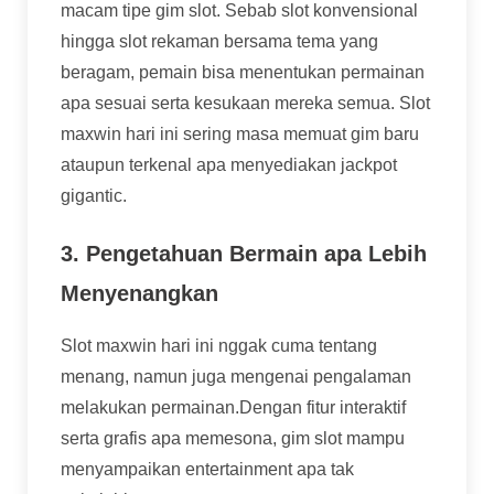
macam tipe gim slot. Sebab slot konvensional
hingga slot rekaman bersama tema yang
beragam, pemain bisa menentukan permainan
apa sesuai serta kesukaan mereka semua. Slot
maxwin hari ini sering masa memuat gim baru
ataupun terkenal apa menyediakan jackpot
gigantic.
3. Pengetahuan Bermain apa Lebih
Menyenangkan
Slot maxwin hari ini nggak cuma tentang
menang, namun juga mengenai pengalaman
melakukan permainan.Dengan fitur interaktif
serta grafis apa memesona, gim slot mampu
menyampaikan entertainment apa tak