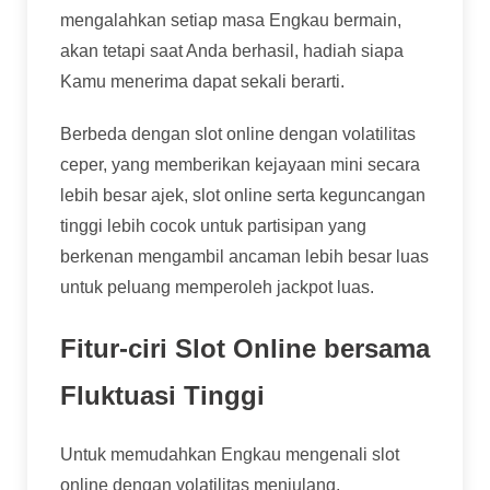
mengalahkan setiap masa Engkau bermain,
akan tetapi saat Anda berhasil, hadiah siapa
Kamu menerima dapat sekali berarti.
Berbeda dengan slot online dengan volatilitas
ceper, yang memberikan kejayaan mini secara
lebih besar ajek, slot online serta keguncangan
tinggi lebih cocok untuk partisipan yang
berkenan mengambil ancaman lebih besar luas
untuk peluang memperoleh jackpot luas.
Fitur-ciri Slot Online bersama
Fluktuasi Tinggi
Untuk memudahkan Engkau mengenali slot
online dengan volatilitas menjulang,