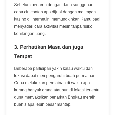
Sebelum bertaruh dengan dana sungguhan,
coba ciri contoh apa dijual dengan melimpah
kasino di internet.Ini memungkinkan Kamu bagi
menyadari cara aktivitas mesin tanpa risiko
kehilangan uang.
3. Perhatikan Masa dan juga
Tempat
Beberapa partisipan yakin kalau waktu dan
lokasi dapat mempengaruhi buah permainan.
Coba melakukan permainan di waktu apa
kurang banyak orang ataupun di lokasi tertentu
guna menyaksikan benarkah Engkau meraih
buah siapa lebih besar mantap.