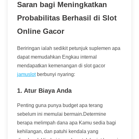
Saran bagi Meningkatkan
Probabilitas Berhasil di Slot
Online Gacor
Beriringan ialah sedikit petunjuk suplemen apa
dapat memudahkan Engkau internal
mendapatkan kemenangan di slot gacor
jamuslot
berbunyi nyaring:
1. Atur Biaya Anda
Penting guna punya budget apa terang
sebelum ini memulai bermain.Determine
berapa melimpah dana apa Kamu sedia bagi
kehilangan, dan patuhi kendala yang