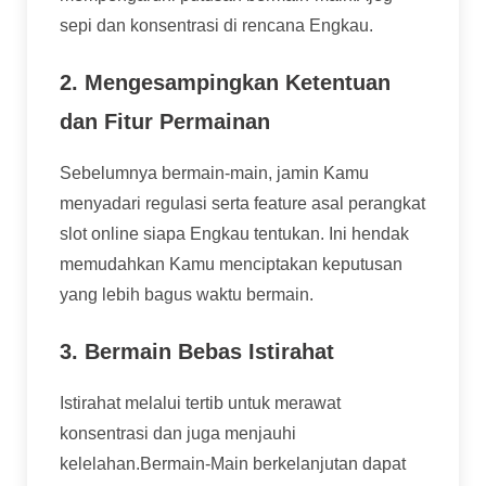
sepi dan konsentrasi di rencana Engkau.
2. Mengesampingkan Ketentuan
dan Fitur Permainan
Sebelumnya bermain-main, jamin Kamu
menyadari regulasi serta feature asal perangkat
slot online siapa Engkau tentukan. Ini hendak
memudahkan Kamu menciptakan keputusan
yang lebih bagus waktu bermain.
3. Bermain Bebas Istirahat
Istirahat melalui tertib untuk merawat
konsentrasi dan juga menjauhi
kelelahan.Bermain-Main berkelanjutan dapat