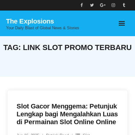
Skip
to
The Explosions
content
Your Daily Blast of Global News & Stories
TAG:
LINK SLOT PROMO TERBARU
Slot Gacor Menggema: Petunjuk
Lengkap bagi Mengalahkan Luas
di Permainan Slot Online Online