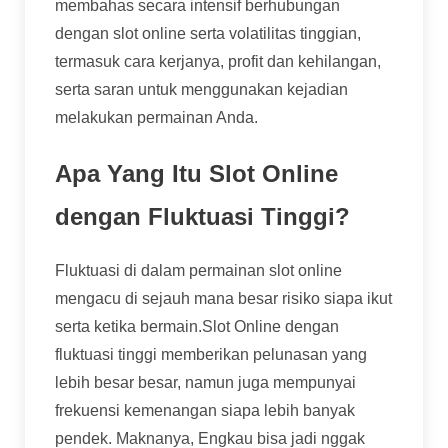
membahas secara intensif berhubungan
dengan slot online serta volatilitas tinggian,
termasuk cara kerjanya, profit dan kehilangan,
serta saran untuk menggunakan kejadian
melakukan permainan Anda.
Apa Yang Itu Slot Online
dengan Fluktuasi Tinggi?
Fluktuasi di dalam permainan slot online
mengacu di sejauh mana besar risiko siapa ikut
serta ketika bermain.Slot Online dengan
fluktuasi tinggi memberikan pelunasan yang
lebih besar besar, namun juga mempunyai
frekuensi kemenangan siapa lebih banyak
pendek. Maknanya, Engkau bisa jadi nggak