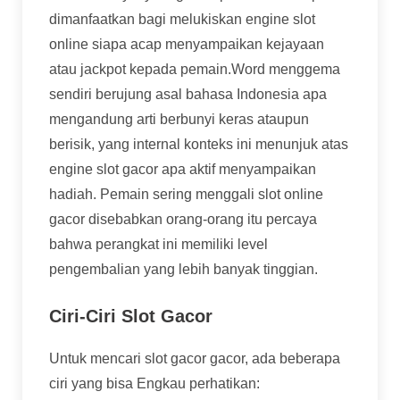
dimanfaatkan bagi melukiskan engine slot
online siapa acap menyampaikan kejayaan
atau jackpot kepada pemain.Word menggema
sendiri berujung asal bahasa Indonesia apa
mengandung arti berbunyi keras ataupun
berisik, yang internal konteks ini menunjuk atas
engine slot gacor apa aktif menyampaikan
hadiah. Pemain sering menggali slot online
gacor disebabkan orang-orang itu percaya
bahwa perangkat ini memiliki level
pengembalian yang lebih banyak tinggian.
Ciri-Ciri Slot Gacor
Untuk mencari slot gacor gacor, ada beberapa
ciri yang bisa Engkau perhatikan: