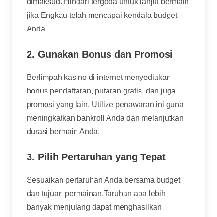
dimaksud. Hindari tergoda untuk lanjut bermain
jika Engkau telah mencapai kendala budget
Anda.
2. Gunakan Bonus dan Promosi
Berlimpah kasino di internet menyediakan
bonus pendaftaran, putaran gratis, dan juga
promosi yang lain. Utilize penawaran ini guna
meningkatkan bankroll Anda dan melanjutkan
durasi bermain Anda.
3. Pilih Pertaruhan yang Tepat
Sesuaikan pertaruhan Anda bersama budget
dan tujuan permainan.Taruhan apa lebih
banyak menjulang dapat menghasilkan