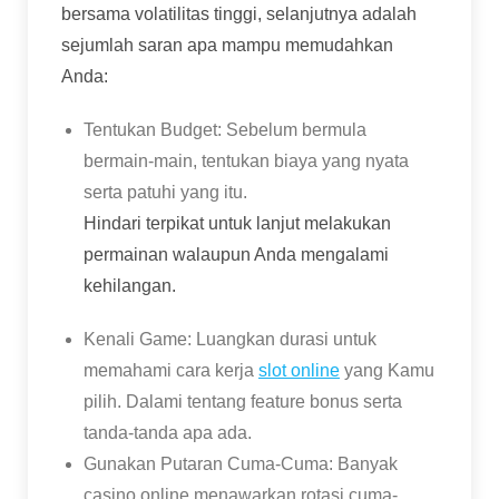
bersama volatilitas tinggi, selanjutnya adalah
sejumlah saran apa mampu memudahkan
Anda:
Tentukan Budget: Sebelum bermula
bermain-main, tentukan biaya yang nyata
serta patuhi yang itu.
Hindari terpikat untuk lanjut melakukan
permainan walaupun Anda mengalami
kehilangan.
Kenali Game: Luangkan durasi untuk
memahami cara kerja
slot online
yang Kamu
pilih. Dalami tentang feature bonus serta
tanda-tanda apa ada.
Gunakan Putaran Cuma-Cuma: Banyak
casino online menawarkan rotasi cuma-