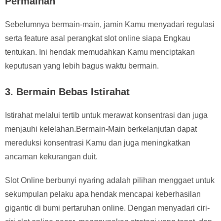
Permainan
Sebelumnya bermain-main, jamin Kamu menyadari regulasi
serta feature asal perangkat slot online siapa Engkau
tentukan. Ini hendak memudahkan Kamu menciptakan
keputusan yang lebih bagus waktu bermain.
3. Bermain Bebas Istirahat
Istirahat melalui tertib untuk merawat konsentrasi dan juga
menjauhi kelelahan.Bermain-Main berkelanjutan dapat
mereduksi konsentrasi Kamu dan juga meningkatkan
ancaman kekurangan duit.
Slot Online berbunyi nyaring adalah pilihan menggaet untuk
sekumpulan pelaku apa hendak mencapai keberhasilan
gigantic di bumi pertaruhan online. Dengan menyadari ciri-