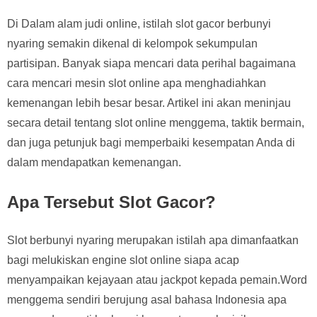
Di Dalam alam judi online, istilah slot gacor berbunyi
nyaring semakin dikenal di kelompok sekumpulan
partisipan. Banyak siapa mencari data perihal bagaimana
cara mencari mesin slot online apa menghadiahkan
kemenangan lebih besar besar. Artikel ini akan meninjau
secara detail tentang slot online menggema, taktik bermain,
dan juga petunjuk bagi memperbaiki kesempatan Anda di
dalam mendapatkan kemenangan.
Apa Tersebut Slot Gacor?
Slot berbunyi nyaring merupakan istilah apa dimanfaatkan
bagi melukiskan engine slot online siapa acap
menyampaikan kejayaan atau jackpot kepada pemain.Word
menggema sendiri berujung asal bahasa Indonesia apa