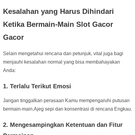
Kesalahan yang Harus Dihindari
Ketika Bermain-Main Slot Gacor
Gacor
Selain mengetahui rencana dan petunjuk, vital juga bagi
menjauhi kesalahan normal yang bisa membahayakan
Anda:
1. Terlalu Terikut Emosi
Jangan tinggalkan perasaan Kamu mempengaruhi putusan
bermain-main.Ajeg sepi dan konsentrasi di rencana Engkau.
2. Mengesampingkan Ketentuan dan Fitur