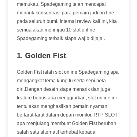
memukau, Spadegaming telah mencapai
menarik konsentrasi para pemain judi on line
pada seluruh bumi. Internal review kali ini, kita
semua akan meninjau 10 slot online
Spadegaming terbaik siapa wajib dijajal.
1. Golden Fist
Golden Fist ialah slot online Spadegaming apa
mengangkat tema kung fu serta seni bela
diri.Dengan desain siapa menarik dan juga
feature bonus apa menggiurkan, slot online ini
tentu akan menghasilkan pemain nyaman
berlarut-larut dalam depan monitor. RTP SLOT
apa menjulang membuat Golden Fist berubah
salah satu alternatif terhebat kepada