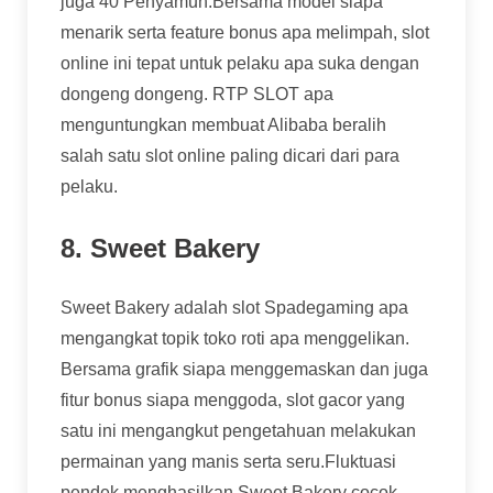
juga 40 Penyamun.Bersama model siapa
menarik serta feature bonus apa melimpah, slot
online ini tepat untuk pelaku apa suka dengan
dongeng dongeng. RTP SLOT apa
menguntungkan membuat Alibaba beralih
salah satu slot online paling dicari dari para
pelaku.
8. Sweet Bakery
Sweet Bakery adalah slot Spadegaming apa
mengangkat topik toko roti apa menggelikan.
Bersama grafik siapa menggemaskan dan juga
fitur bonus siapa menggoda, slot gacor yang
satu ini mengangkut pengetahuan melakukan
permainan yang manis serta seru.Fluktuasi
pendek menghasilkan Sweet Bakery cocok