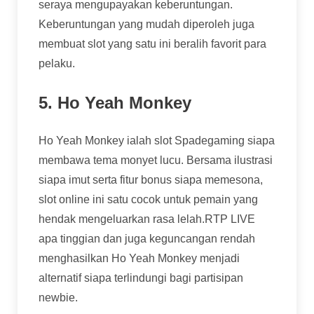
seraya mengupayakan keberuntungan.
Keberuntungan yang mudah diperoleh juga
membuat slot yang satu ini beralih favorit para
pelaku.
5. Ho Yeah Monkey
Ho Yeah Monkey ialah slot Spadegaming siapa
membawa tema monyet lucu. Bersama ilustrasi
siapa imut serta fitur bonus siapa memesona,
slot online ini satu cocok untuk pemain yang
hendak mengeluarkan rasa lelah.RTP LIVE
apa tinggian dan juga keguncangan rendah
menghasilkan Ho Yeah Monkey menjadi
alternatif siapa terlindungi bagi partisipan
newbie.