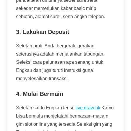
pendaftaran umumnya sederhana serta
sekedar memerlukan kabar basic mirip
sebutan, alamat surel, serta angka telepon.
3. Lakukan Deposit
Setelah profil Anda bergerak, gerakan
seterusnya adalah menjalankan tabungan.
Seleksi cara pelunasan apa senang untuk
Engkau dan juga turuti instruksi guna
menyelesaikan transaksi.
4. Mulai Bermain
Setelah saldo Engkau terisi,
live draw hk
Kamu
bisa bermula menjelajahi bermacam-macam
gim slot online yang tersedia.Seleksi gim yang