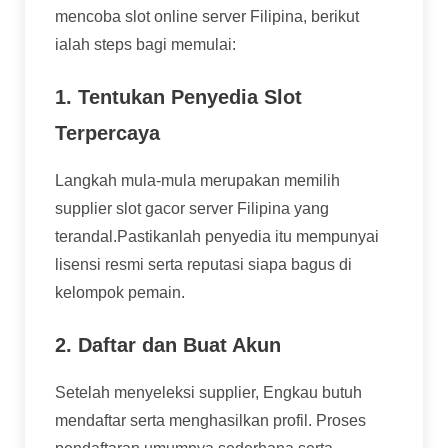
mencoba slot online server Filipina, berikut
ialah steps bagi memulai:
1. Tentukan Penyedia Slot
Terpercaya
Langkah mula-mula merupakan memilih
supplier slot gacor server Filipina yang
terandal.Pastikanlah penyedia itu mempunyai
lisensi resmi serta reputasi siapa bagus di
kelompok pemain.
2. Daftar dan Buat Akun
Setelah menyeleksi supplier, Engkau butuh
mendaftar serta menghasilkan profil. Proses