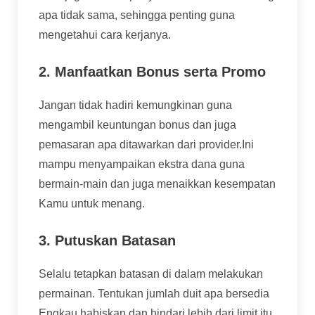
apa tidak sama, sehingga penting guna
mengetahui cara kerjanya.
2. Manfaatkan Bonus serta Promo
Jangan tidak hadiri kemungkinan guna
mengambil keuntungan bonus dan juga
pemasaran apa ditawarkan dari provider.Ini
mampu menyampaikan ekstra dana guna
bermain-main dan juga menaikkan kesempatan
Kamu untuk menang.
3. Putuskan Batasan
Selalu tetapkan batasan di dalam melakukan
permainan. Tentukan jumlah duit apa bersedia
Engkau habiskan dan hindari lebih dari limit itu.