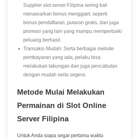
Supplier slot server Filipina sering kali
menawarkan bonus menggaet, seperti
bonus pendaftaran, putaran gratis, dan juga
promosi yang lain yang mampu memperbaiki
peluang berhasil.
Transaksi Mudah: Serta berbagai metode
pembayaran yang ada, pelaku bisa
melakukan tabungan dan juga pencabutan
dengan mudah serta segera.
Metode Mulai Melakukan
Permainan di Slot Online
Server Filipina
Untuk Anda siapa segar pertama waktu