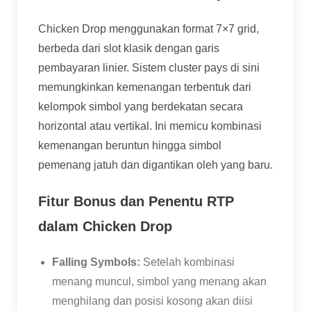
Chicken Drop menggunakan format 7×7 grid,
berbeda dari slot klasik dengan garis
pembayaran linier. Sistem cluster pays di sini
memungkinkan kemenangan terbentuk dari
kelompok simbol yang berdekatan secara
horizontal atau vertikal. Ini memicu kombinasi
kemenangan beruntun hingga simbol
pemenang jatuh dan digantikan oleh yang baru.
Fitur Bonus dan Penentu RTP
dalam Chicken Drop
Falling Symbols:
Setelah kombinasi
menang muncul, simbol yang menang akan
menghilang dan posisi kosong akan diisi