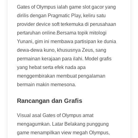
Gates of Olympus ialah game slot gacor yang
dirilis dengan Pragmatic Play, keliru satu
provider device soft terkemuka di perusahaan
pertaruhan online.Bersama topik mitologi
Yunani, gim ini membawa partisipan ke dunia
dewa-dewa kuno, khususnya Zeus, sang
permainan kerajaan para ilahi. Model grafis
yang hebat serta efek nada apa
menggembirakan membuat pengalaman
bermain makin memesona.
Rancangan dan Grafis
Visual asal Gates of Olympus amat
mengagumkan. Latar Belakang punggung
game menampilkan view megah Olympus,