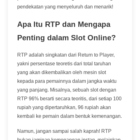
pendekatan yang menyeluruh dan menarik!
Apa Itu RTP dan Mengapa
Penting dalam Slot Online?
RTP adalah singkatan dari Return to Player,
yakni persentase teoretis dari total taruhan
yang akan dikembalikan oleh mesin slot
kepada para pemainnya dalam jangka waktu
yang panjang. Misalnya, sebuah slot dengan
RTP 96% berarti secara teoritis, dari setiap 100
rupiah yang dipertaruhkan, 96 rupiah akan
kembali ke pemain dalam bentuk kemenangan.
Namun, jangan sampai salah kaprah! RTP
bukan jaminan kemenangan instan, melainkan