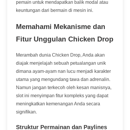
pemain untuk mendapatkan balik modal atau
keuntungan dari bermain di mesin ini.
Memahami Mekanisme dan
Fitur Unggulan Chicken Drop
Merambah dunia Chicken Drop, Anda akan
diajak menjelajah sebuah petualangan unik
dimana ayam-ayam nan lucu menjadi karakter
utama yang mengundang tawa dan adrenalin.
Namun jangan terkecoh oleh kesan manisnya,
slot ini menyimpan fitur kompleks yang dapat
meningkatkan kemenangan Anda secara
signifikan.
Struktur Permainan dan Paylines