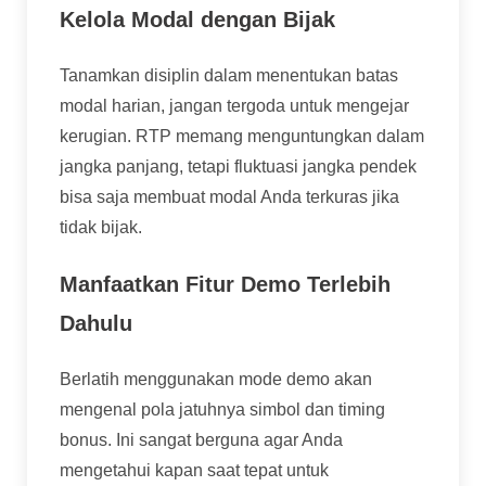
Kelola Modal dengan Bijak
Tanamkan disiplin dalam menentukan batas
modal harian, jangan tergoda untuk mengejar
kerugian. RTP memang menguntungkan dalam
jangka panjang, tetapi fluktuasi jangka pendek
bisa saja membuat modal Anda terkuras jika
tidak bijak.
Manfaatkan Fitur Demo Terlebih
Dahulu
Berlatih menggunakan mode demo akan
mengenal pola jatuhnya simbol dan timing
bonus. Ini sangat berguna agar Anda
mengetahui kapan saat tepat untuk