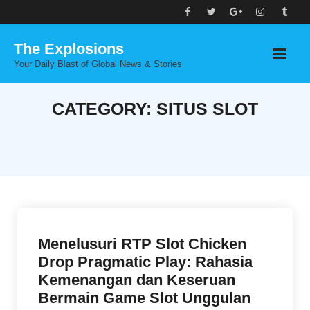
Skip
to
The Explosions
content
Your Daily Blast of Global News & Stories
CATEGORY:
SITUS SLOT
Menelusuri RTP Slot Chicken
Drop Pragmatic Play: Rahasia
Kemenangan dan Keseruan
Bermain Game Slot Unggulan