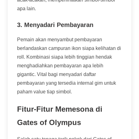
apa lain.
3. Menyadari Pembayaran
Pemain akan menyambut pembayaran
berlandaskan campuran ikon siapa kelihatan di
roll. Kombinasi siapa lebih tinggian hendak
menghadiahkan pembayaran apa lebih
gigantic. Vital bagi menyadari daftar
pembayaran yang tersedia internal gim untuk
paham value tiap simbol.
Fitur-Fitur Memesona di
Gates of Olympus