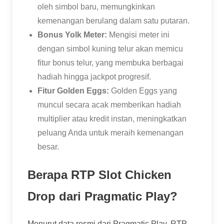
oleh simbol baru, memungkinkan
kemenangan berulang dalam satu putaran.
Bonus Yolk Meter:
Mengisi meter ini
dengan simbol kuning telur akan memicu
fitur bonus telur, yang membuka berbagai
hadiah hingga jackpot progresif.
Fitur Golden Eggs:
Golden Eggs yang
muncul secara acak memberikan hadiah
multiplier atau kredit instan, meningkatkan
peluang Anda untuk meraih kemenangan
besar.
Berapa RTP Slot Chicken
Drop dari Pragmatic Play?
Menurut data resmi dari Pragmatic Play, RTP