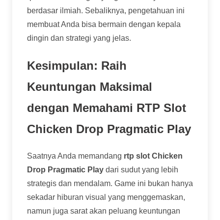
berdasar ilmiah. Sebaliknya, pengetahuan ini
membuat Anda bisa bermain dengan kepala
dingin dan strategi yang jelas.
Kesimpulan: Raih
Keuntungan Maksimal
dengan Memahami RTP Slot
Chicken Drop Pragmatic Play
Saatnya Anda memandang
rtp slot Chicken
Drop Pragmatic Play
dari sudut yang lebih
strategis dan mendalam. Game ini bukan hanya
sekadar hiburan visual yang menggemaskan,
namun juga sarat akan peluang keuntungan