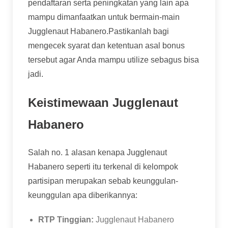
pendaftaran serta peningkatan yang lain apa
mampu dimanfaatkan untuk bermain-main
Jugglenaut Habanero.Pastikanlah bagi
mengecek syarat dan ketentuan asal bonus
tersebut agar Anda mampu utilize sebagus bisa
jadi.
Keistimewaan Jugglenaut
Habanero
Salah no. 1 alasan kenapa Jugglenaut
Habanero seperti itu terkenal di kelompok
partisipan merupakan sebab keunggulan-
keunggulan apa diberikannya:
RTP Tinggian:
Jugglenaut Habanero