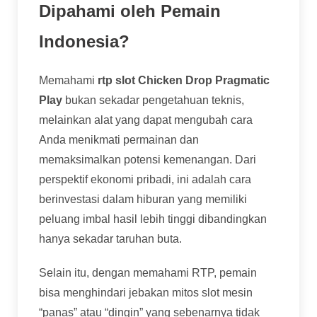
Dipahami oleh Pemain
Indonesia?
Memahami
rtp slot Chicken Drop Pragmatic
Play
bukan sekadar pengetahuan teknis,
melainkan alat yang dapat mengubah cara
Anda menikmati permainan dan
memaksimalkan potensi kemenangan. Dari
perspektif ekonomi pribadi, ini adalah cara
berinvestasi dalam hiburan yang memiliki
peluang imbal hasil lebih tinggi dibandingkan
hanya sekadar taruhan buta.
Selain itu, dengan memahami RTP, pemain
bisa menghindari jebakan mitos slot mesin
“panas” atau “dingin” yang sebenarnya tidak