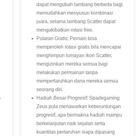
dapat mengubah lambang berbeda bagi
memudahkan menyusun kombinasi
juara, selama lambang Scatter dapat
mengakibatkan rotasi free.
Putaran Gratis: Pemain bisa
memperoleh rotasi gratis bila mencapai
menghimpun lumayan ikon Scatter,
mengizinkan mereka semua bagi
melakukan permainan tanpa
mempertaruhkan dana mereka semua
seorang diri.
n
Hadiah Besar Progresif: Spadegaming
Zeus pula menawarkan keberuntungan
progresif, apa bermakna hadiah mampu
berkelanjutan naik sejalan serta
kuantitas pertaruhan siapa dipasang