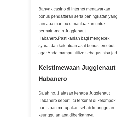
Banyak casino di internet menawarkan
bonus pendaftaran serta peningkatan yan
lain apa mampu dimanfaatkan untuk
bermain-main Jugglenaut
Habanero.Pastikanlah bagi mengecek
syarat dan ketentuan asal bonus tersebut
agar Anda mampu utilize sebagus bisa jad
Keistimewaan Jugglenaut
Habanero
Salah no. 1 alasan kenapa Jugglenaut
Habanero seperti itu terkenal di kelompok
partisipan merupakan sebab keunggulan-
keunggulan apa diberikannya: