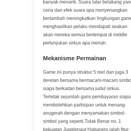
banyak menarik. Suara latar belakang yan
ceria dan efek suara apa menyenangkan
bertambah meningkatkan lingkungan gam
menghasilkan pelaku mendapati seakan-
akan mereka semua bertempat di middle
pertunjukan sirkus apa meriah.
Mekanisme Permainan
Game ini punya struktur 5 reel dan juga 3
deretan bersama bermacam-macam simbo
siapa berkaitan bersama judul sirkus.
Terletak sejumlah garis pembayaran siapa
membolehkan partisipan untuk menang
anugerah dengan menyamakan simbol-
simbol yang seperti.Tidak Benar no. 1
kekuatan Jugglenaut Habanero ialah fitur-