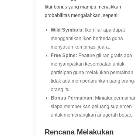
fitur bonus yang mampu menaikkan
probabilitas mengalahkan, seperti:
Wild Symbols:
Ikon liar apa dapat
menggantikan ikon berbeda guna
menyusun kombinasi juara.
Free Spins:
Feature giliran gratis apa
menyampaikan kesempatan untuk
partisipan guna melakukan permainan
tidak ada mempertaruhkan uang orang-
orang itu.
Bonus Permainan:
Miniatur permaina
siapa memberikan peluang suplemen
untuk memenangkan anugerah besar.
Rencana Melakukan