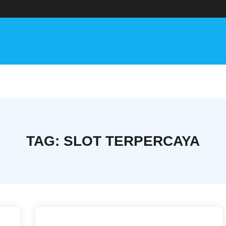
TAG:
SLOT TERPERCAYA