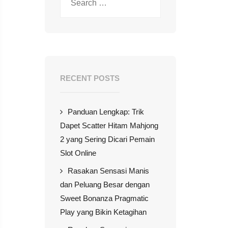
RECENT POSTS
Panduan Lengkap: Trik
Dapet Scatter Hitam Mahjong
2 yang Sering Dicari Pemain
Slot Online
Rasakan Sensasi Manis
dan Peluang Besar dengan
Sweet Bonanza Pragmatic
Play yang Bikin Ketagihan