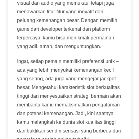
visual dan audio yang memukau, tetapi juga
menawarkan fitur-fitur yang inovatif dan
peluang kemenangan besar. Dengan memilih
game dari developer terkenal dan platform
terpercaya, kamu bisa menikmati permainan
yang adil, aman, dan menguntungkan.
Ingat, setiap pemain memiliki preferensi unik –
ada yang lebih menyukai kemenangan kecil
yang sering, ada juga yang mengejar jackpot
besar. Mengetahui karakteristik slot berkualitas
tinggi dan menyesuaikan strategi bermain akan
membantu kamu memaksimalkan pengalaman
dan potensi kemenangan. Jadi, kini saatnya
kamu melangkah ke dunia slot kualitas tinggi
dan buktikan sendiri sensasi yang berbeda dari