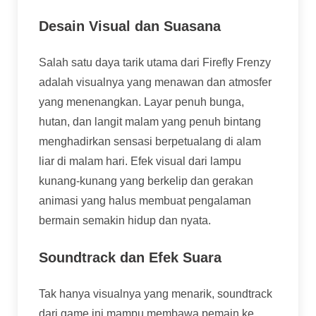
Desain Visual dan Suasana
Salah satu daya tarik utama dari Firefly Frenzy
adalah visualnya yang menawan dan atmosfer
yang menenangkan. Layar penuh bunga,
hutan, dan langit malam yang penuh bintang
menghadirkan sensasi berpetualang di alam
liar di malam hari. Efek visual dari lampu
kunang-kunang yang berkelip dan gerakan
animasi yang halus membuat pengalaman
bermain semakin hidup dan nyata.
Soundtrack dan Efek Suara
Tak hanya visualnya yang menarik, soundtrack
dari game ini mampu membawa pemain ke