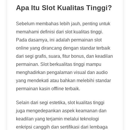
Apa Itu Slot Kualitas Tinggi?
Sebelum membahas lebih jauh, penting untuk
memahami definisi dari slot kualitas tinggi.
Pada dasarnya, ini adalah permainan slot
online yang dirancang dengan standar terbaik
dari segi grafis, suara, fitur bonus, dan keadilan
permainan. Slot berkualitas tinggi mampu
menghadirkan pengalaman visual dan audio
yang mendekati atau bahkan melebihi standar
permainan kasin offline terbaik.
Selain dari segi estetika, slot kualitas tinggi
juga mengedepankan aspek keamanan dan
keadilan yang terjamin melalui teknologi
enkripsi canggih dan sertifikasi dari lembaga