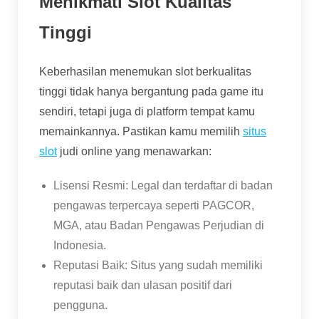
Menikmati Slot Kualitas
Tinggi
Keberhasilan menemukan slot berkualitas
tinggi tidak hanya bergantung pada game itu
sendiri, tetapi juga di platform tempat kamu
memainkannya. Pastikan kamu memilih
situs
slot
judi online yang menawarkan:
Lisensi Resmi: Legal dan terdaftar di badan
pengawas terpercaya seperti PAGCOR,
MGA, atau Badan Pengawas Perjudian di
Indonesia.
Reputasi Baik: Situs yang sudah memiliki
reputasi baik dan ulasan positif dari
pengguna.