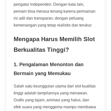
pengatur independen. Dengan kata lain,
pemain bisa merasa tenang karena permainan
ini adil dan transparan, dengan peluang
kemenangan yang tetap realistis dan terukur.
Mengapa Harus Memilih Slot
Berkualitas Tinggi?
1. Pengalaman Menonton dan
Bermain yang Memukau
Salah satu keunggulan utama dari slot kualitas
tinggi adalah tampilannya yang menawan.
Grafis yang tajam, animasi yang halus, dan
efek suara yang menggema mampu membawa