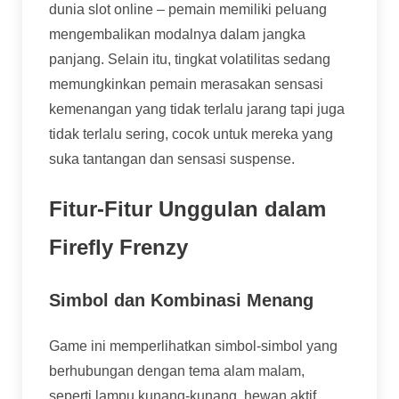
dunia slot online – pemain memiliki peluang
mengembalikan modalnya dalam jangka
panjang. Selain itu, tingkat volatilitas sedang
memungkinkan pemain merasakan sensasi
kemenangan yang tidak terlalu jarang tapi juga
tidak terlalu sering, cocok untuk mereka yang
suka tantangan dan sensasi suspense.
Fitur-Fitur Unggulan dalam
Firefly Frenzy
Simbol dan Kombinasi Menang
Game ini memperlihatkan simbol-simbol yang
berhubungan dengan tema alam malam,
seperti lampu kunang-kunang, hewan aktif