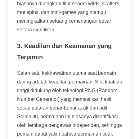
biasanya dilengkapi fitur seperti wilds, scatters,
free spins, dan mini-games yang mampu
meningkatkan peluang kemenangan besar
secara signifikan.
3. Keadilan dan Keamanan yang
Terjamin
Salah satu kekhawatiran utama saat bermain
daring adalah keadilan permainan. Slot kualitas
tinggi didukung oleh teknologi RNG (Random
Number Generator) yang memastikan hasil
setiap putaran benar-benar acak dan adil.
Selain itu, permainan ini biasanya disertifikasi
oleh lembaga pengawas independen, sehingga
pemain dapat yakin bahwa permainan tidak