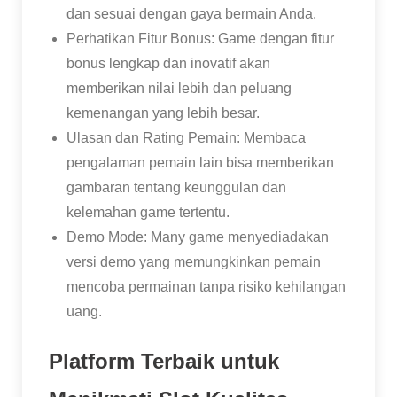
dan sesuai dengan gaya bermain Anda.
Perhatikan Fitur Bonus: Game dengan fitur
bonus lengkap dan inovatif akan
memberikan nilai lebih dan peluang
kemenangan yang lebih besar.
Ulasan dan Rating Pemain: Membaca
pengalaman pemain lain bisa memberikan
gambaran tentang keunggulan dan
kelemahan game tertentu.
Demo Mode: Many game menyediadakan
versi demo yang memungkinkan pemain
mencoba permainan tanpa risiko kehilangan
uang.
Platform Terbaik untuk