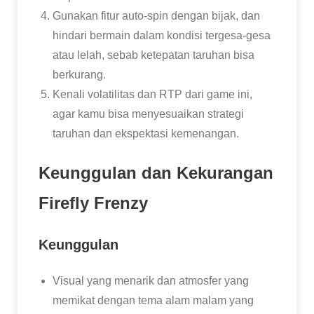
Gunakan fitur auto-spin dengan bijak, dan
hindari bermain dalam kondisi tergesa-gesa
atau lelah, sebab ketepatan taruhan bisa
berkurang.
Kenali volatilitas dan RTP dari game ini,
agar kamu bisa menyesuaikan strategi
taruhan dan ekspektasi kemenangan.
Keunggulan dan Kekurangan
Firefly Frenzy
Keunggulan
Visual yang menarik dan atmosfer yang
memikat dengan tema alam malam yang